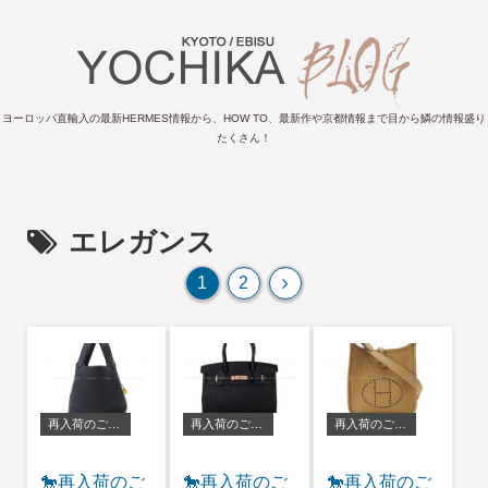
ヨーロッパ直輸入の最新HERMES情報から、HOW TO、最新作や京都情報まで目から鱗の情報盛り
たくさん！
エレガンス
次
1
2
へ
再入荷のご案内
再入荷のご案内
再入荷のご案内
🐎再入荷のご
🐎再入荷のご
🐎再入荷のご