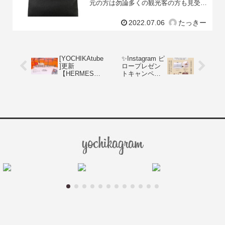
元の方は勿論多くの観光客の方も見受け
られます。京都の伝統的なお祭りですの
で、皆様も是非お時間ございましたら足
2022.07.06
たっきー
を運んでみては如何で
[YOCHIKAtube
✨Instagram ピ
]更新
ロープレゼン
【HERMES入
トキャンペー
荷商品紹介】
ン✨
レアなケリー
も登場しま
す！オレンジ
ボックス開封
の儀！