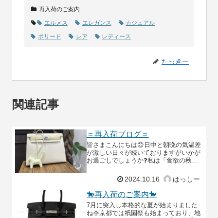
再入荷のご案内
エルメス
エレガンス
カジュアル
ボリード
レア
レディース
たっきー
関連記事
＝再入荷ブログ＝
皆さまこんにちは😊日中と朝晩の気温差
が激しい日々が続いておりますがいかが
お過ごしでしょうか❓私は「食欲の秋🍂
🍠🍇🍎🍐」に心が躍りつつ食欲の秋に翻
弄されております💦これからどんどん寒
2024.10.16
はっしー
くなっていくのが少し
🐎再入荷のご案内🐎
7月に突入し本格的な夏が始まりました
ね🌞京都では祇園祭も始まっており、地