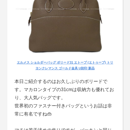
エルメス ショルダーバッグ ボリード31 エトープ (エトゥープ) トリ
ヨンクレマンス ゴールド金具 U刻印 新品
本日ご紹介するのはお久しぶりのボリードで
す。マカロンタイプの31cmは収納力も優れてお
り、大人気バッグです。
世界初のファスナー付きバッグというお話は非
常に有名ですね👜