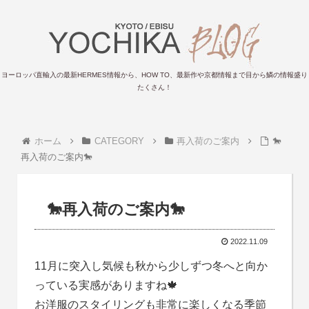
ヨーロッパ直輸入の最新HERMES情報から、HOW TO、最新作や京都情報まで目から鱗の情報盛り
たくさん！
ホーム
CATEGORY
再入荷のご案内
🐎
再入荷のご案内🐎
🐎再入荷のご案内🐎
2022.11.09
11月に突入し気候も秋から少しずつ冬へと向か
っている実感がありますね🍁
お洋服のスタイリングも非常に楽しくなる季節