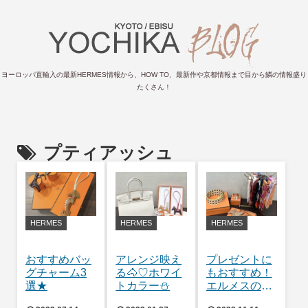
ヨーロッパ直輸入の最新HERMES情報から、HOW TO、最新作や京都情報まで目から鱗の情報盛り
たくさん！
プティアッシュ
HERMES
HERMES
HERMES
おすすめバッ
アレンジ映え
プレゼントに
グチャーム3
る🐴♡ホワイ
もおすすめ！
選★
トカラー⛄
エルメスの小
物💝