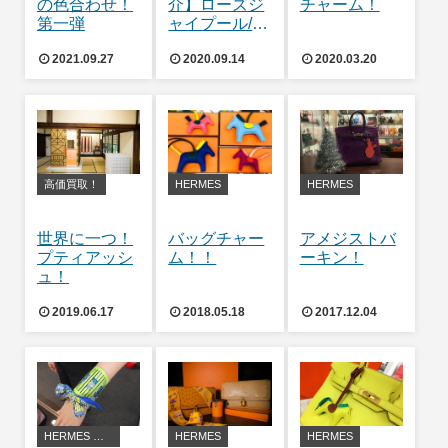
の色合わせ！
介】ローズジ
チャーム！
第一弾
ャイプール/フ
ラミンゴ
2021.09.27
2020.09.14
2020.03.20
高価買取！
HERMES
HERMES
世界に一つ！
バッグチャー
アメジストバ
プティアッシ
ム！！
ーキン！
ュ！
2019.06.17
2018.05.18
2017.12.04
HERMES アレンジ・豆知識
HERMES
HERMES