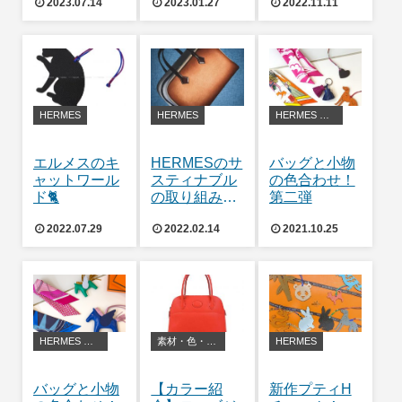
2023.07.14
2023.01.27
2022.11.11
HERMES
HERMES
HERMES アレンジ・豆知識
エルメスのキ
HERMESのサ
バッグと小物
ャットワール
スティナブル
の色合わせ！
ド🐈
の取り組みに
第二弾
ついて🐎
2022.07.29
2022.02.14
2021.10.25
HERMES アレンジ・豆知識
素材・色・お手入れ方法等
HERMES
バッグと小物
【カラー紹
新作プティH