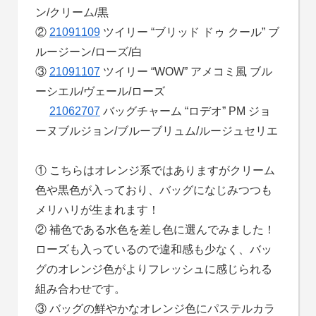
ン/クリーム/黒
②
21091109
ツイリー “ブリッド ドゥ クール” ブ
ルージーン/ローズ/白
③
21091107
ツイリー “WOW” アメコミ風 ブル
ーシエル/ヴェール/ローズ
21062707
バッグチャーム “ロデオ” PM ジョ
ーヌブルジョン/ブルーブリュム/ルージュセリエ
① こちらはオレンジ系ではありますがクリーム
色や黒色が入っており、バッグになじみつつも
メリハリが生まれます！
② 補色である水色を差し色に選んでみました！
ローズも入っているので違和感も少なく、バッ
グのオレンジ色がよりフレッシュに感じられる
組み合わせです。
③ バッグの鮮やかなオレンジ色にパステルカラ