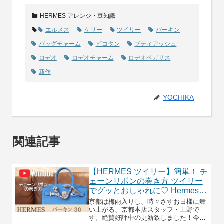
HERMES アレンジ・豆知識
エルメス
ケリー
ツイリー
バーキン
バッグチャーム
ピコタン
プティアッシュ
ロデオ
ロデオチャーム
ロデオペガサス
新作
YOCHIKA
関連記事
【HERMES ツイリー】簡単！ チ
ェーンリボンの巻き方 ツイリー
でグッとおしゃれに♡ Hermes
bag how to tie Twilly
京都は梅雨入りし、時々さすお日様に舞
い上がる、京都本店スタッフ・上野で
す。絶賛好評中の更新致しました！今回