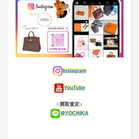
Instagram
YouTube
○買取査定○
＠YOCHIKA