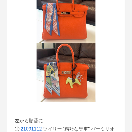
左から順番に
①
21091112
ツイリー “精巧な馬車” バーミリオ