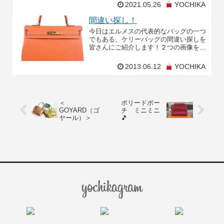
はエルメスの王道バッグ、バーキンのツ
2021.05.26
YOCHIKA
イリーアレンジです ！【HERMES ツイ
リー】簡単！ チ
間違い探し！
今日はエルメスの代表的なバッグの一つ
でもある、ケリーバッグの間違い探しを
皆さんにご紹介します！２つの画像を良
く見比べて下さい。よーい、スター
ト！！！はいっ！１００秒経過しました
2013.06.12
YOCHIKA
ー。終了ーでーす！！！色
＜
ボリードポー
GOYARD（ゴ
チ ミニミニ
ヤール）＞
🎵