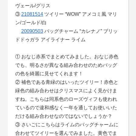
ヴェール/グリス
③
21081514
ツイリー “WOW” アメコミ風 マリ
ン/ゴールド/白
20090503
バッグチャーム “カレナノ” ブリッ
ドドゥガラ アイライナー ライム
① おなじ赤系でまとめてみました。おなじ赤色
でも、明るさが異なる組み合わせのためバッグ
の色を綺麗に見せてくれます！
② 補色である青緑のはいったツイリー！赤色と
緑色の組み合わせはクリスマスによく見かけま
すね。こちらは同系色のローズヴィフも使われ
ているので違和感なく一年を通してお使いいた
だける組み合わせなのではないでしょうか？
③ さいごにこちらはライムのバッグチャームに
合わせてツイリーを選んでみました。黄色でま