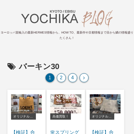
ヨーロッパ直輸入の最新HERMES情報から、HOW TO、最新作や京都情報まで目から鱗の情報盛り
たくさん！
バーキン30
次
1
2
4
へ
オリジナルバッグピロー
高価買取！
オリジナルバッグピロー
【検証】合
🌸スプリング
【検証】合