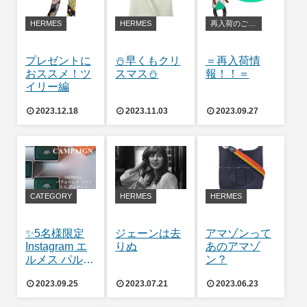
HERMES
HERMES
再入荷のご案内
プレゼントに
⛄早くもクリ
＝再入荷情
おススメ！ツ
スマス⛄
報！！＝
イリー編
2023.12.18
2023.11.03
2023.09.27
CATEGORY
HERMES
HERMES
✨5名様限定
ジェーンは去
アマゾンって
Instagram エ
りぬ
あのアマゾ
ルメス パルフ
ン？
ァムソープ プ
2023.09.25
2023.07.21
2023.06.23
レゼントキャ
ンペーン✨