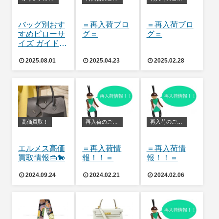
バッグ別おす
＝再入荷ブロ
＝再入荷ブロ
すめピローサ
グ＝
グ＝
イズ ガイド
バーキン編👜
2025.08.01
2025.04.23
2025.02.28
高価買取！
再入荷のご案内
再入荷のご案内
エルメス高価
＝再入荷情
＝再入荷情
買取情報👜🐎
報！！＝
報！！＝
2024.09.24
2024.02.21
2024.02.06