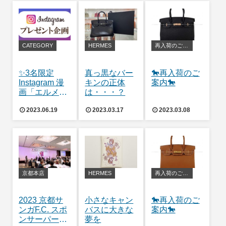
CATEGORY
HERMES
再入荷のご案内
✨3名限定
真っ黒なバー
🐎再入荷のご
Instagram 漫
キンの正体
案内🐎
画「エルメス
は・・・？
の道」 プレゼ
2023.06.19
2023.03.17
2023.03.08
ントキャンペ
ーン✨
京都本店
HERMES
再入荷のご案内
2023 京都サ
小さなキャン
🐎再入荷のご
ンガF.C. スポ
バスに大きな
案内🐎
ンサーパーテ
夢を