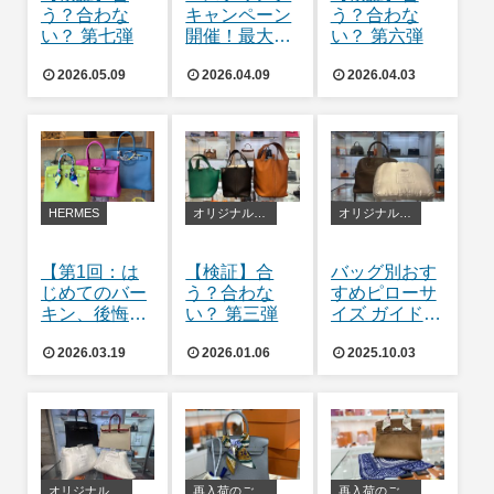
う？合わな
キャンペーン
う？合わな
い？ 第七弾
開催！最大
い？ 第六弾
50,000円UP
2026.05.09
2026.04.09
2026.04.03
のチャンス🌸
HERMES
オリジナルバッグピロー
オリジナルバッグピロー
【第1回：は
【検証】合
バッグ別おす
じめてのバー
う？合わな
すめピローサ
キン、後悔し
い？ 第三弾
イズ ガイド
ない選び方】
ボリー31編👜
2026.03.19
2026.01.06
2025.10.03
オリジナルバッグピロー
再入荷のご案内
再入荷のご案内