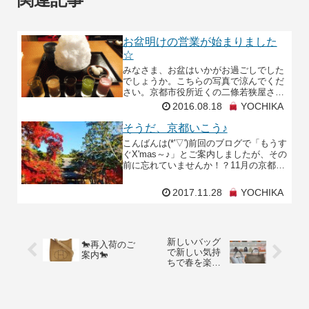
お盆明けの営業が始まりました
☆
みなさま、お盆はいかがお過ごしでした
でしょうか。こちらの写真で涼んでくだ
さい。京都市役所近くの二條若狭屋さん
のとても贅沢なかき氷です。私みたいな
2016.08.18
YOCHIKA
欲張りさんにはもってこいのかき氷でし
た。最後までペロリ。
そうだ、京都いこう♪
こんばんは(*'▽')前回のブログで「もうす
ぐX'mas～♪」とご案内しましたが、その
前に忘れていませんか！？11月の京都と
いえば…そう…「秋の紅葉」ですよぉ
～！！ということで、先日「南禅寺」に
2017.11.28
YOCHIKA
行って
新しいバッグ
🐎再入荷のご
で新しい気持
案内🐎
ちで春を楽し
みませんか？