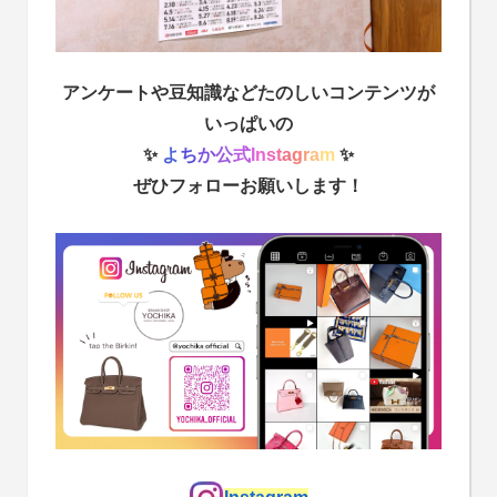
アンケートや豆知識などたのしいコンテンツが
いっぱいの
✨
よ
ち
か
公
式
I
n
s
t
a
g
r
a
m
✨
ぜひフォローお願いします！