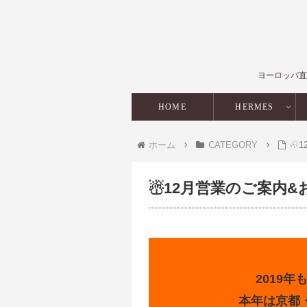
ヨーロッパ直
HOME
HERMES
ホーム
CATEGORY
☃
☃12月営業のご案内
2019
本年は京都