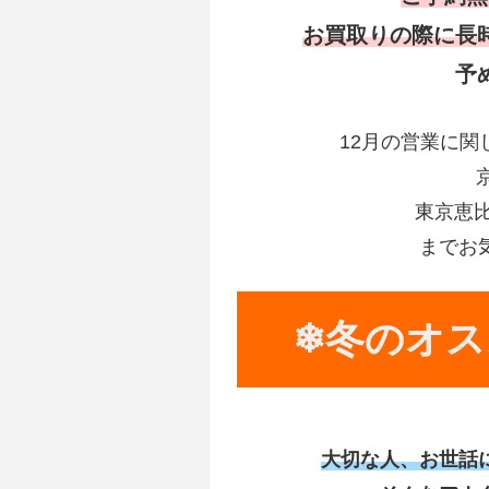
お買取りの際に長
予
12月の営業に
京
東京恵比寿
までお
❄冬のオス
大切な人、お世話