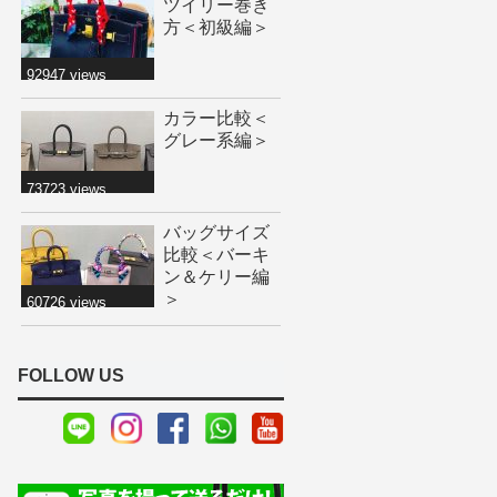
ツイリー巻き
方＜初級編＞
92947 views
カラー比較＜
グレー系編＞
73723 views
バッグサイズ
比較＜バーキ
ン＆ケリー編
＞
60726 views
FOLLOW US