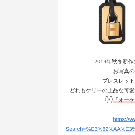
2019年秋冬新
お写真の
ブレスレット
どれもケリーの上品な可愛
👇👇
「オーケ
https://
Search=%E3%82%AA%E