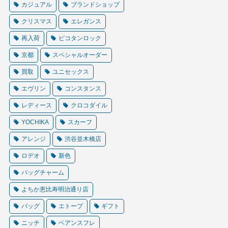
カジュアル
ブランドショップ
クリスマス
エレガンス
再入荷
ピコタンロック
京都
スペシャルオーダー
買取
ユニセックス
エヴリン
コンスタンス
レディース
クロコダイル
YOCHIKA
スカーフ
アレンジ
渋谷並木橋店
ロデオ
新色
バッグチャーム
よちか恵比寿明治通り店
バッグ
エトープ
ギフト
ニッチ
ベアンスフレ