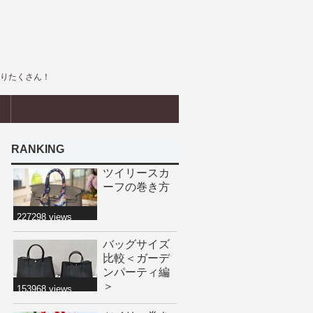
盛りたくさん！
界
RANKING
ツイリースカ
ーフの巻き方
227298 views
バッグサイズ
比較＜ガーデ
ンパーティ編
＞
153968 views