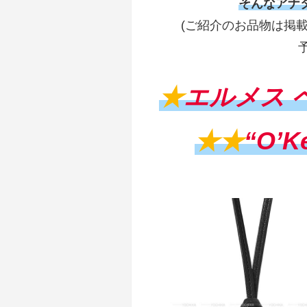
そんなアナ
(ご紹介のお品物は掲
★
エルメス 
★★
“O’