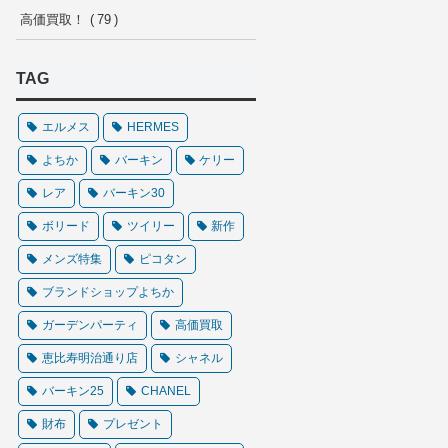
高価買取！
79
TAG
エルメス
HERMES
よちか
バーキン
ケリー
レア
バーキン30
ボリード
ツイリー
新作
メンズ特集
ピコタン
ブランドショップよちか
ガーデンパーティ
高価買取
恵比寿明治通り店
シャネル
バーキン25
CHANEL
財布
プレゼント