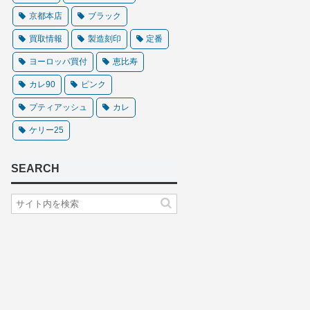
京都本店
ブラック
買取情報
製造刻印
定番
ヨーロッパ買付
恵比寿
カレ90
ピンク
プティアッシュ
カレ
ケリー25
SEARCH