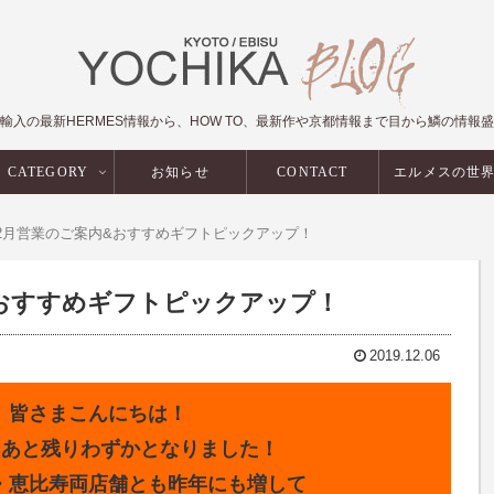
輸入の最新HERMES情報から、HOW TO、最新作や京都情報まで目から鱗の情報
CATEGORY
お知らせ
CONTACT
エルメスの世
12月営業のご案内&おすすめギフトピックアップ！
&おすすめギフトピックアップ！
2019.12.06
皆さまこんにちは！
年もあと残りわずかとなりました！
・恵比寿両店舗とも昨年にも増して