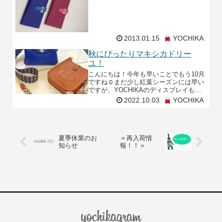
2013.01.15
YOCHIKA
秋にぴったりマキシカドリー
ユ！
こんにちは！今年も早いことでもう10月
ですね☺まだ少し紅葉シーズンには早い
ですが、YOCHIKAのディスプレイもす
っかり秋仕様になりました🍁ぜひ一度ご
2022.10.03
YOCHIKA
来店くださいね！さて本日は秋のお出か
けにもピッタリ
夏季休業のお
＝再入荷情
知らせ
報！！＝