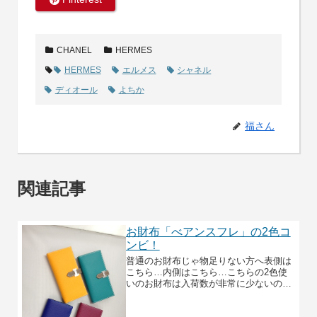
CHANEL
HERMES
HERMES
エルメス
シャネル
ディオール
よちか
福さん
関連記事
お財布「べアンスフレ」の2色コ
ンビ！
普通のお財布じゃ物足りない方へ表側は
こちら…内側はこちら…こちらの2色使
いのお財布は入荷数が非常に少ないので
お早目の購入をオススメします☆