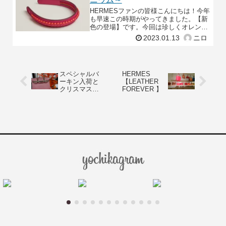
HERMESファンの皆様こんにちは！今年
も早速この時期がやってきました。【新
色の登場】です。今回は珍しくオレンジ
カラーの新色が出たとの事なので、速報
2023.01.13
ニロ
記事の速報、ということでオレンジミニ
ウムを取り上げて
スペシャルバ
HERMES
ーキン入荷と
【LEATHER
クリスマスペ
FOREVER 】
ージのお知ら
せ