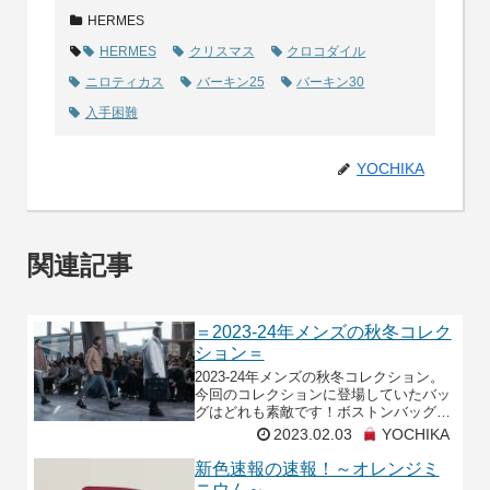
HERMES
HERMES
クリスマス
クロコダイル
ニロティカス
バーキン25
バーキン30
入手困難
YOCHIKA
関連記事
＝2023-24年メンズの秋冬コレク
ション＝
2023-24年メンズの秋冬コレクション。
今回のコレクションに登場していたバッ
グはどれも素敵です！ボストンバッグの
ボックスカーフが特に心惹かれるものが
2023.02.03
YOCHIKA
ありましたが特に注目していたのはこち
らの2点！1点
新色速報の速報！～オレンジミ
ニウム～