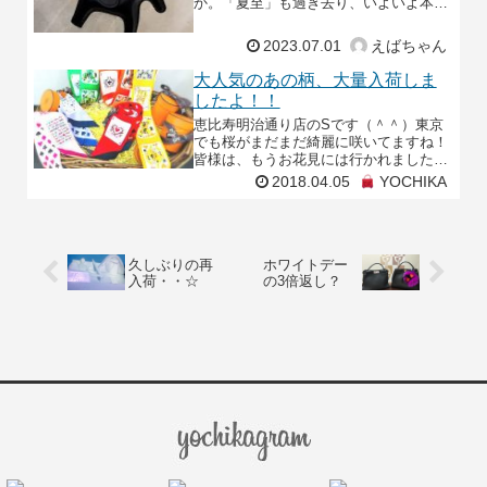
か。「夏至」も過ぎ去り、いよいよ本格
的に夏が始まりますね🌞今回は、エキゾ
チックで美しいロデオが入荷しましたの
2023.07.01
えばちゃん
でご紹介させて
大人気のあの柄、大量入荷しま
したよ！！
恵比寿明治通り店のSです（＾＾）東京
でも桜がまだまだ綺麗に咲いてますね！
皆様は、もうお花見には行かれました
か？私は、まだ行けてないので次の休み
2018.04.05
YOCHIKA
の日でもゆっくりと見に行きたいです
（＾ｖ＾）さてさて、本日
久しぶりの再
ホワイトデー
入荷・・☆
の3倍返し？