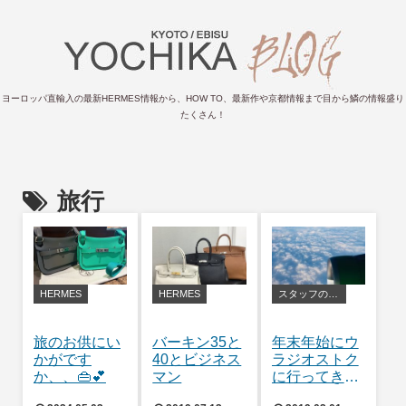
ヨーロッパ直輸入の最新HERMES情報から、HOW TO、最新作や京都情報まで目から鱗の情報盛り
たくさん！
旅行
HERMES
HERMES
スタッフの日常
旅のお供にい
バーキン35と
年末年始にウ
かがです
40とビジネス
ラジオストク
か、、👜💕
マン
に行ってきま
した！