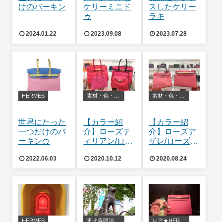
けのバーキン
ケリーミニド
スしたケリー
ゥ
ラキ
2024.01.22
2023.09.08
2023.07.28
HERMES
素材・色・お手入れ方法等
素材・色・お手入れ方法等
世界にたった
【カラー紹
【カラー紹
一つだけのバ
介】ローズテ
介】ローズア
ーキン🍊
ィリアン/ロー
ザレ/ローズエ
ズエクストリ
テ(ローズデ
2022.06.03
2020.10.12
2020.08.24
ーム
テ)
HERMES
恵比寿明治通り店
レア★HERMES