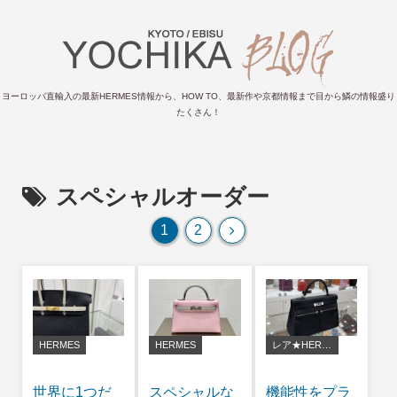
ヨーロッパ直輸入の最新HERMES情報から、HOW TO、最新作や京都情報まで目から鱗の情報盛り
たくさん！
スペシャルオーダー
次
1
2
へ
HERMES
HERMES
レア★HERMES
世界に1つだ
スペシャルな
機能性をプラ