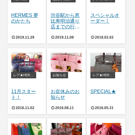
HERMES 夢
渋谷駅から恵
スペシャルオ
のかたち
比寿明治通り
ーダー！
店までの行き
方＜最新版＞
2019.11.29
2019.11.08
2018.02.02
レア★HERMES
お知らせ
レア★HERMES
11月スター
お盆休みのお
SPECIAL★
ト！
知らせ
2016.11.02
2016.08.11
2016.05.31