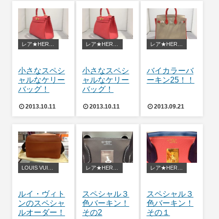
レア★HERMES
レア★HERMES
レア★HERMES
小さなスペシ
小さなスペシ
バイカラーバ
ャルなケリー
ャルなケリー
ーキン25！！
バッグ！
バッグ！
2013.10.11
2013.10.11
2013.09.21
LOUIS VUITTON
レア★HERMES
レア★HERMES
ルイ・ヴィト
スペシャル３
スペシャル３
ンのスペシャ
色バーキン！
色バーキン！
ルオーダー！
その2
その１