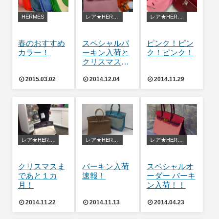
HERMES
レア★HERMES
レア★HERMES
春のおすすめ
スペシャルバ
ピンク！ピン
カラー！
ーキン入荷と
ク！ピンク！
クリスマスペ
ージのお知ら
2015.03.02
2014.12.04
2014.11.29
せ
レア★HERMES
レア★HERMES
レア★HERMES
クリスマスま
バーキン入荷
スペシャルオ
であと１カ
速報！
ーダー バーキ
月！
ン入荷！！
2014.11.22
2014.11.13
2014.04.23