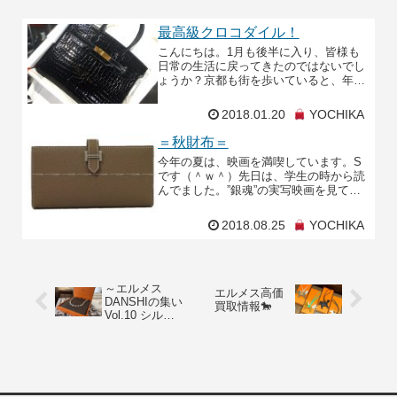
最高級クロコダイル！
こんにちは。1月も後半に入り、皆様も
日常の生活に戻ってきたのではないでし
ょうか？京都も街を歩いていると、年末
に比べ観光客が少なくなっています。し
かし暖かくなったら観光で京都に訪れる
2018.01.20
YOCHIKA
方も沢山いらっしゃる
＝秋財布＝
今年の夏は、映画を満喫しています。S
です（＾ｗ＾）先日は、学生の時から読
んでました。”銀魂”の実写映画を見てき
ましたよ！！もう、CMとかいろんなと
ころで宣伝されてるので内容は皆様だい
2018.08.25
YOCHIKA
たいはご存知だと思
～エルメス
エルメス高価
DANSHIの集い
買取情報🐎
Vol.10 シルバ
ーの美学～