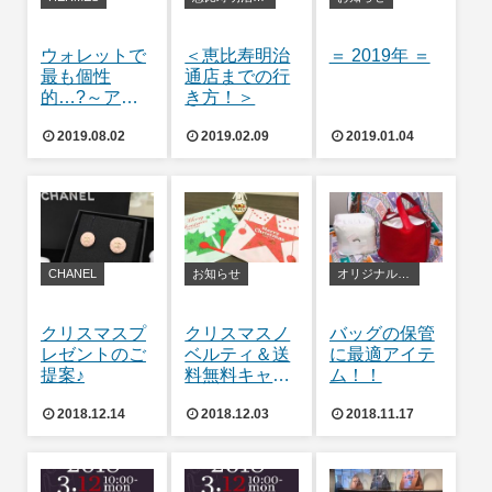
ウォレットで
＜恵比寿明治
＝ 2019年 ＝
最も個性
通店までの行
的…?～アザ
き方！＞
ップシルクイ
2019.08.02
2019.02.09
2019.01.04
ンの世界～
CHANEL
お知らせ
オリジナルバッグピロー
クリスマスプ
クリスマスノ
バッグの保管
レゼントのご
ベルティ＆送
に最適アイテ
提案♪
料無料キャン
ム！！
ペーンのおし
2018.12.14
2018.12.03
2018.11.17
らせ♪