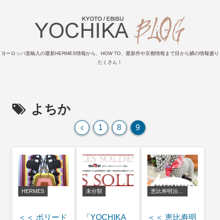
ヨーロッパ直輸入の最新HERMES情報から、HOW TO、最新作や京都情報まで目から鱗の情報盛り
たくさん！
よちか
前
1
8
9
へ
HERMES
未分類
恵比寿明治通り店
＜＜ ボリード
「YOCHIKA
＜＜ 恵比寿明