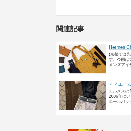
関連記事
Hermes 
}京都では
す。今回は
メンズアイ
＜＜エー
エルメスの
2006年
エールバッ