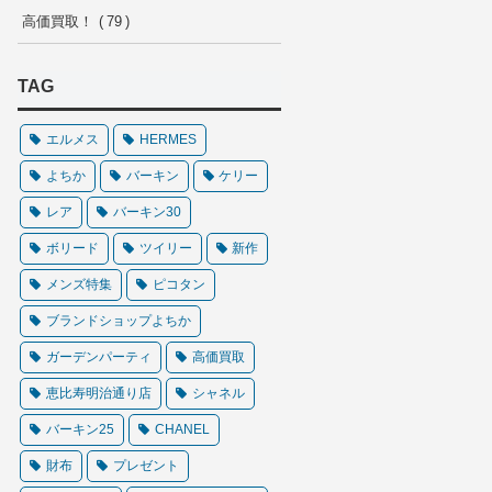
高価買取！
79
TAG
エルメス
HERMES
よちか
バーキン
ケリー
レア
バーキン30
ボリード
ツイリー
新作
メンズ特集
ピコタン
ブランドショップよちか
ガーデンパーティ
高価買取
恵比寿明治通り店
シャネル
バーキン25
CHANEL
財布
プレゼント