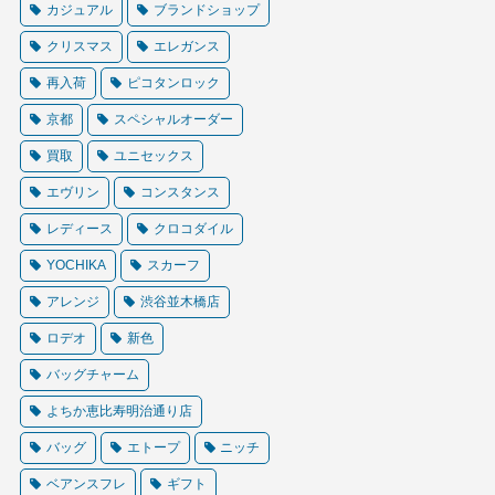
カジュアル
ブランドショップ
クリスマス
エレガンス
再入荷
ピコタンロック
京都
スペシャルオーダー
買取
ユニセックス
エヴリン
コンスタンス
レディース
クロコダイル
YOCHIKA
スカーフ
アレンジ
渋谷並木橋店
ロデオ
新色
バッグチャーム
よちか恵比寿明治通り店
バッグ
エトープ
ニッチ
ベアンスフレ
ギフト