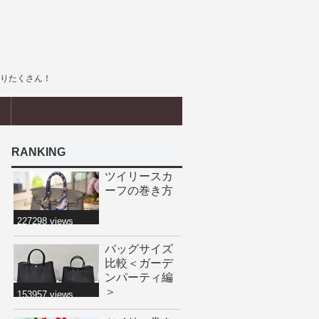
盛りたくさん！
界
RANKING
ツイリースカ
ーフの巻き方
227298 views
バッグサイズ
比較＜ガーデ
ンパーティ編
＞
153957 views