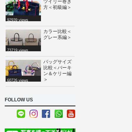
ツイリー巻き
方＜初級編＞
92939 views
カラー比較＜
グレー系編＞
73719 views
バッグサイズ
比較＜バーキ
ン＆ケリー編
＞
60726 views
FOLLOW US