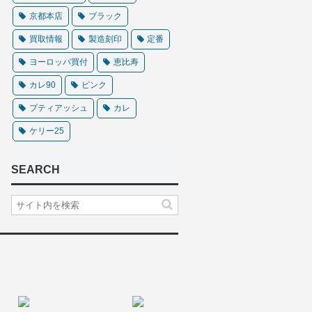
京都本店
ブラック
買取情報
製造刻印
定番
ヨーロッパ買付
恵比寿
カレ90
ピンク
プティアッシュ
カレ
ケリー25
SEARCH