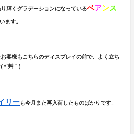
ベ
ア
ン
ス
光り輝くグラデーションになっている
います。
たお客様もこちらのディスプレイの前で、よく立ち
*´艸｀)
イリー
も今月また再入荷したものばかりです。