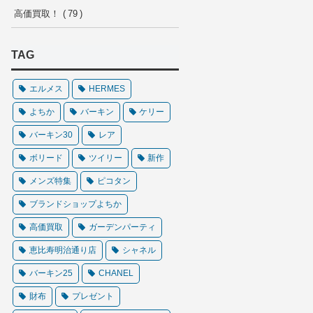
高価買取！
79
TAG
エルメス
HERMES
よちか
バーキン
ケリー
バーキン30
レア
ボリード
ツイリー
新作
メンズ特集
ピコタン
ブランドショップよちか
高価買取
ガーデンパーティ
恵比寿明治通り店
シャネル
バーキン25
CHANEL
財布
プレゼント