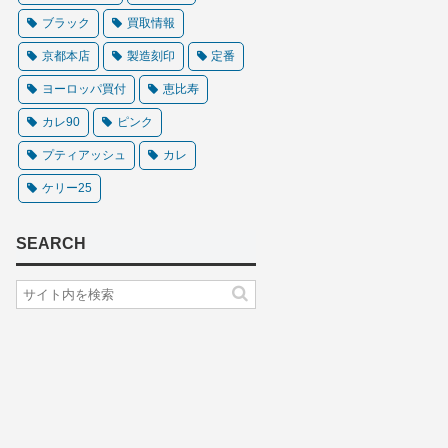
ブラック
買取情報
京都本店
製造刻印
定番
ヨーロッパ買付
恵比寿
カレ90
ピンク
プティアッシュ
カレ
ケリー25
SEARCH