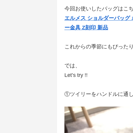
今回お使いしたバッグはこち
エルメス ショルダーバッグ ボ
ー金具 Z刻印 新品
これからの季節にもぴったり
では、
Let’s try !!
①ツイリーをハンドルに通