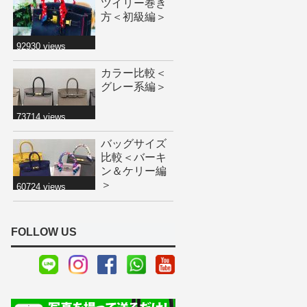
ツイリー巻き
方＜初級編＞
92930 views
カラー比較＜
グレー系編＞
73714 views
バッグサイズ
比較＜バーキ
ン＆ケリー編
＞
60724 views
FOLLOW US