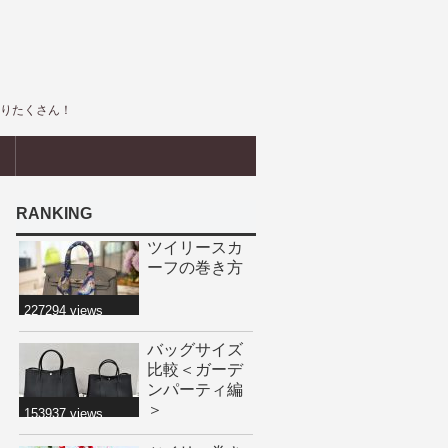
盛りたくさん！
界
RANKING
ツイリースカ
ーフの巻き方
227294 views
バッグサイズ
比較＜ガーデ
ンパーティ編
＞
153937 views