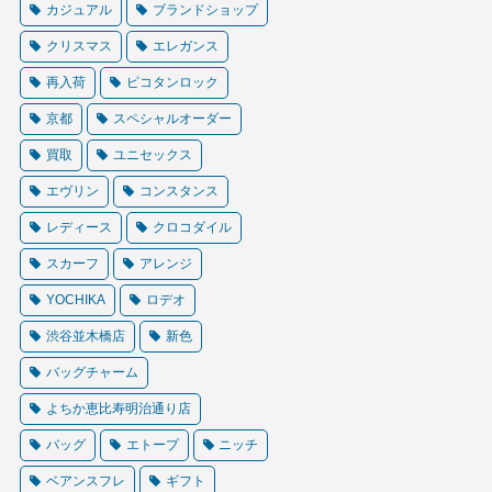
カジュアル
ブランドショップ
クリスマス
エレガンス
再入荷
ピコタンロック
京都
スペシャルオーダー
買取
ユニセックス
エヴリン
コンスタンス
レディース
クロコダイル
スカーフ
アレンジ
YOCHIKA
ロデオ
渋谷並木橋店
新色
バッグチャーム
よちか恵比寿明治通り店
バッグ
エトープ
ニッチ
ベアンスフレ
ギフト