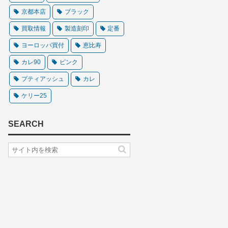
京都本店
ブラック
買取情報
製造刻印
定番
ヨーロッパ買付
恵比寿
カレ90
ピンク
プティアッシュ
カレ
ケリー25
SEARCH