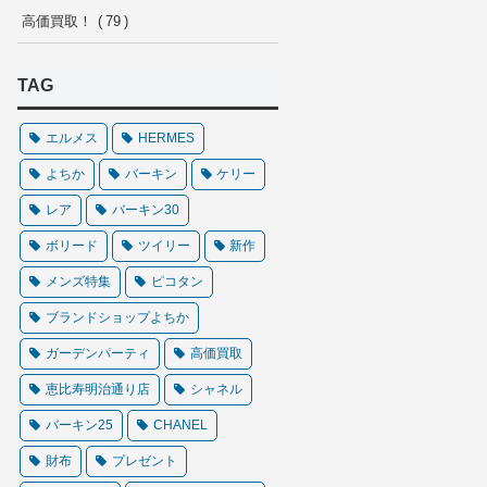
高価買取！
79
TAG
エルメス
HERMES
よちか
バーキン
ケリー
レア
バーキン30
ボリード
ツイリー
新作
メンズ特集
ピコタン
ブランドショップよちか
ガーデンパーティ
高価買取
恵比寿明治通り店
シャネル
バーキン25
CHANEL
財布
プレゼント