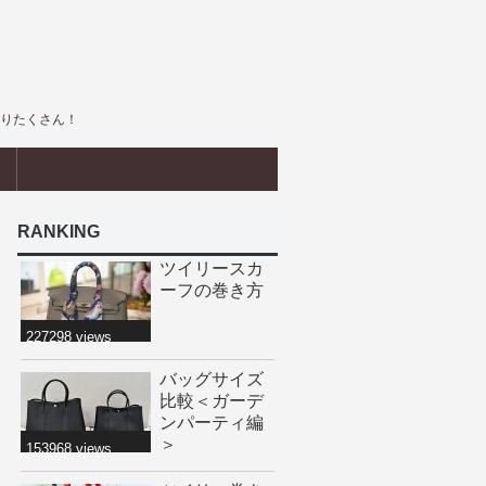
盛りたくさん！
界
RANKING
ツイリースカ
ーフの巻き方
227298 views
バッグサイズ
比較＜ガーデ
ンパーティ編
＞
153968 views