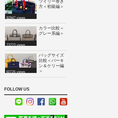
ツイリー巻き
方＜初級編＞
92947 views
カラー比較＜
グレー系編＞
73723 views
バッグサイズ
比較＜バーキ
ン＆ケリー編
＞
60726 views
FOLLOW US