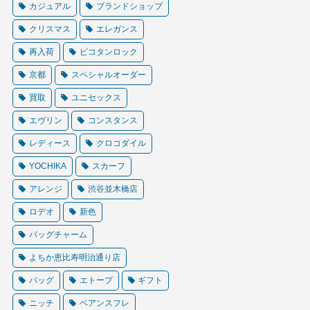
カジュアル
ブランドショップ
クリスマス
エレガンス
再入荷
ピコタンロック
京都
スペシャルオーダー
買取
ユニセックス
エヴリン
コンスタンス
レディース
クロコダイル
YOCHIKA
スカーフ
アレンジ
渋谷並木橋店
ロデオ
新色
バッグチャーム
よちか恵比寿明治通り店
バッグ
エトープ
ギフト
ニッチ
ベアンスフレ