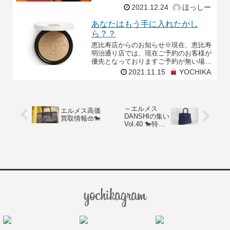
比寿明治通り店をご利用のお客様へ緊急
2021.12.24
ほっしー
事態宣
あなたはもう手に入れたかし
ら？？
恵比寿店からのお知らせ※現在、恵比寿
明治通り店では、現在ご予約のお客様が
優先となっておりますご予約が無い場合
はお時間を少しずらしてご来店をお願い
2021.11.15
YOCHIKA
する場合がございます。予めご了承くだ
さいませ※こんにちは
～エルメス
エルメス高価
DANSHIの集い
買取情報👜🐎
Vol.40 🐎特別
感あふれるバ
ーキン👜～