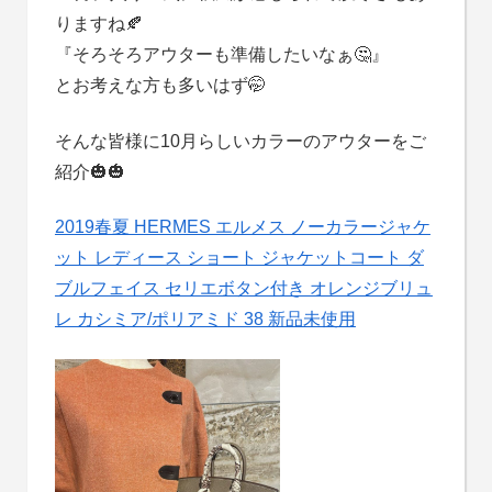
りますね🍂
『そろそろアウターも準備したいなぁ🤔』
とお考えな方も多いはず🤭
そんな皆様に10月らしいカラーのアウターをご
紹介🎃🎃
2019春夏 HERMES エルメス ノーカラージャケ
ット レディース ショート ジャケットコート ダ
ブルフェイス セリエボタン付き オレンジブリュ
レ カシミア/ポリアミド 38 新品未使用