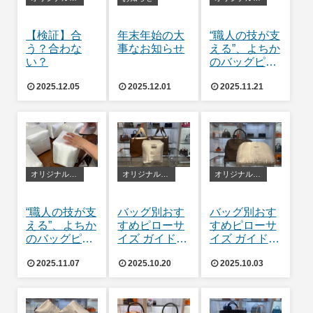
【検証】合
年末年始の大
“職人の技が支
う？合わな
事なお知らせ
える”、よちか
い？
のバッグピロ
ー
2025.12.05
2025.12.01
2025.11.21
オリジナルバッグピロー
オリジナルバッグピロー
オリジナルバッグピロー
“職人の技が支
バッグ別おす
バッグ別おす
える”、よちか
すめピローサ
すめピローサ
のバッグピロ
イズ ガイド
イズ ガイド
ー
ピコタン編👜
ボリー31編👜
2025.11.07
2025.10.20
2025.10.03