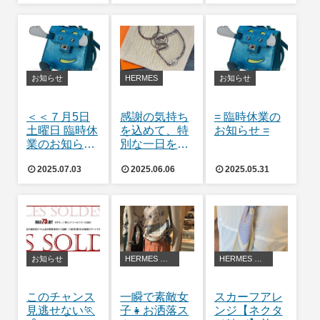
ンチ】
解説👜
お知らせ
HERMES
お知らせ
＜＜７月5日
感謝の気持ち
= 臨時休業の
土曜日 臨時休
を込めて、特
お知らせ =
業のお知らせ
別な一日を演
＞＞
出しよう🧓
2025.07.03
2025.06.06
2025.05.31
お知らせ
HERMES アレンジ・豆知識
HERMES アレンジ・豆知識
このチャンス
一瞬で素敵女
スカーフアレ
見逃せない🏃
子👧お洒落ス
ンジ【ネクタ