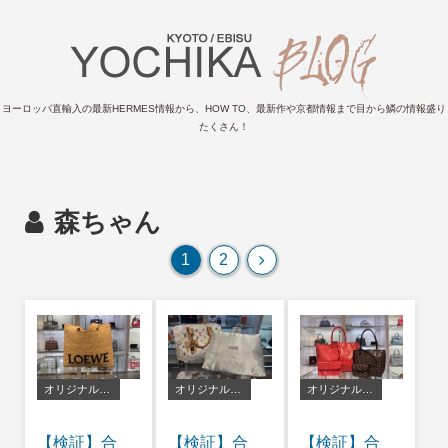
ヨーロッパ直輸入の最新HERMES情報から、HOW TO、最新作や京都情報まで目から鱗の情報盛り
たくさん！
森ちゃん
次
1
2
へ
オリジナルバッグピロー
オリジナルバッグピロー
オリジナルバッグピロー
【検証】合
【検証】合
【検証】合