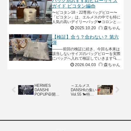
バッグ別おすすめピローサイズ
ガイド ピコタン編👜
〜ピコタン18・22専用バッグピロー〜
「ピコタン」は、エルメスの中でも特に
人気の高いデイリーバッグ❤️コロンとし
たフォルムと柔らかなレザーの質感が魅
2025.10.20
森ちゃん
力ですが、その“柔らかさ”こそが、型崩
れの原因になり
【検証】合う？合わない？ 第六
弾
⸻前回の検証に続き、今回も本来は
該当しないサイズのバッグピローを実際
にバッグへ入れて検証していきます🔍
⸻① ルイ・ヴィトン スピーディ バ
2026.04.03
森ちゃん
ンドリエール25 × バーキン30用ピロー
🧳丸みのあるフォル
HERMES
～エルメス
DANSHI
DANSHIの集い
POPUP🧥開催
Vol.55 🐎特別
中
感を纏う限定
モデル🌟～