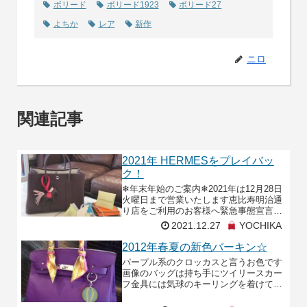
ボリード
ボリード1923
ボリード27
よちか
レア
新作
ニロ
関連記事
2021年 HERMESをプレイバッ
ク！
❄年末年始のご案内❄2021年は12月28日
火曜日まで営業いたします恵比寿明治通
り店をご利用のお客様へ緊急事態宣言解
除後も多くのお客様のご利用を頂き誠に
2021.12.27
YOCHIKA
ありがとうございます！ですがまだまだ
気が緩まない
2012年春夏の新色バーキン☆
パープル系のクロッカスと言うお色です
画像のバッグは持ち手にツイリースカー
フ金具には気球のキーリングを着けてお
めかししています☆こちらは人気のフリ
ンジキーホルダーで華やかにアレンジし