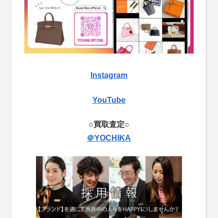
Instagram
YouTube
○買取査定○
＠YOCHIKA