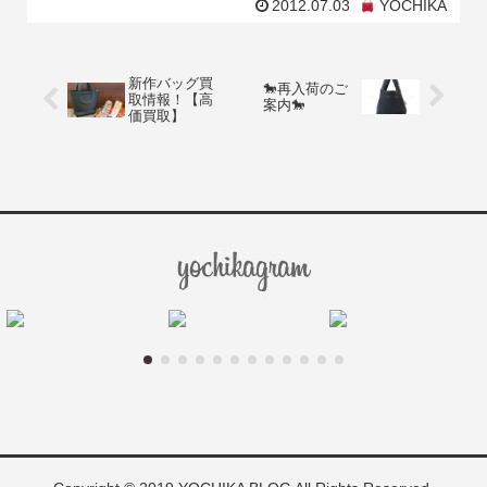
2012.07.03
YOCHIKA
ましたよ☆
新作バッグ買
🐎再入荷のご
取情報！【高
案内🐎
価買取】