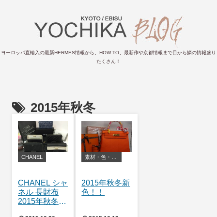
ヨーロッパ直輸入の最新HERMES情報から、HOW TO、最新作や京都情報まで目から鱗の情報盛り
たくさん！
2015年秋冬
CHANEL
素材・色・お手入れ方法等
CHANEL シャ
2015年秋冬新
ネル 長財布
色！！
2015年秋冬
新作入荷のご