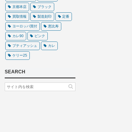
京都本店
ブラック
買取情報
製造刻印
定番
ヨーロッパ買付
恵比寿
カレ90
ピンク
プティアッシュ
カレ
ケリー25
SEARCH