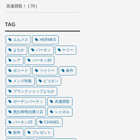
高価買取！
79
TAG
エルメス
HERMES
よちか
バーキン
ケリー
レア
バーキン30
ボリード
ツイリー
新作
メンズ特集
ピコタン
ブランドショップよちか
ガーデンパーティ
高価買取
恵比寿明治通り店
シャネル
バーキン25
CHANEL
財布
プレゼント