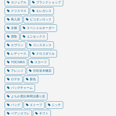
カジュアル
ブランドショップ
クリスマス
エレガンス
再入荷
ピコタンロック
京都
スペシャルオーダー
買取
ユニセックス
エヴリン
コンスタンス
レディース
クロコダイル
YOCHIKA
スカーフ
アレンジ
渋谷並木橋店
ロデオ
新色
バッグチャーム
よちか恵比寿明治通り店
バッグ
エトープ
ニッチ
ベアンスフレ
ギフト