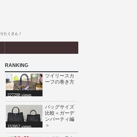
盛りたくさん！
界
RANKING
ツイリースカ
ーフの巻き方
227298 views
バッグサイズ
比較＜ガーデ
ンパーティ編
＞
153957 views