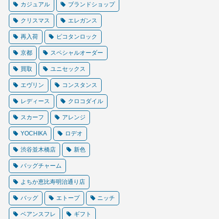
カジュアル
ブランドショップ
クリスマス
エレガンス
再入荷
ピコタンロック
京都
スペシャルオーダー
買取
ユニセックス
エヴリン
コンスタンス
レディース
クロコダイル
スカーフ
アレンジ
YOCHIKA
ロデオ
渋谷並木橋店
新色
バッグチャーム
よちか恵比寿明治通り店
バッグ
エトープ
ニッチ
ベアンスフレ
ギフト