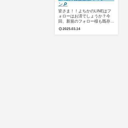
ン🔎
皆さま！！よちかのLINEはフ
ォローはお済でしょうか？今
回、新規のフォロー様も既存の
フォロー様にも大変お得なキャ
2025.03.14
ンペーンがスタートいたしまし
た🎉LINEでお友達追加をして
頂きメッセージを送信後に、店
頭・HPでご利用頂けます👌
✨『ブティックで