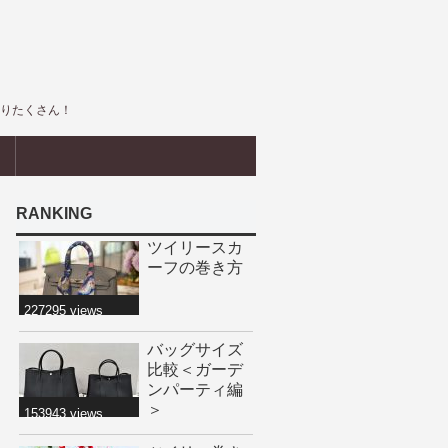
盛りたくさん！
界
RANKING
ツイリースカ
ーフの巻き方
227295 views
バッグサイズ
比較＜ガーデ
ンパーティ編
＞
153943 views