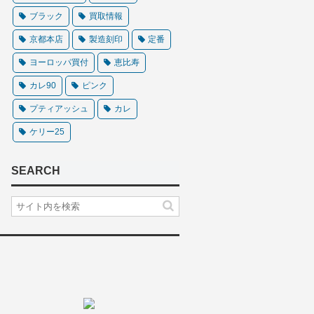
ブラック
買取情報
京都本店
製造刻印
定番
ヨーロッパ買付
恵比寿
カレ90
ピンク
プティアッシュ
カレ
ケリー25
SEARCH