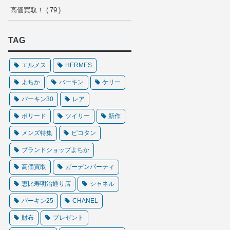
高価買取！
79
TAG
エルメス
HERMES
よちか
バーキン
ケリー
バーキン30
レア
ボリード
ツイリー
新作
メンズ特集
ピコタン
ブランドショップよちか
高価買取
ガーデンパーティ
恵比寿明治通り店
シャネル
バーキン25
CHANEL
財布
プレゼント