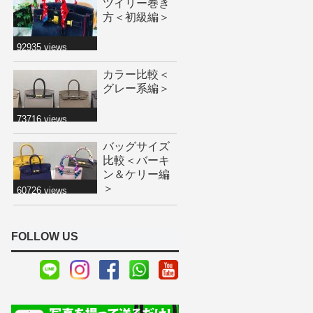
ツイリー巻き
方＜初級編＞
92935 views
カラー比較＜
グレー系編＞
73716 views
バッグサイズ
比較＜バーキ
ン＆ケリー編
＞
60726 views
FOLLOW US