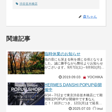
渋谷並木橋店
森ちゃん
関連記事
臨時休業のお知らせ
虫の音にも深まる秋を感じる頃となりま
した。誠に勝手ながら弊社よりお知らせ
がございます。9月7日(土)～9月9日(月)の
3日間、京都本店、恵比寿明治通り店両
店舗とも社員研修のため、臨時休業致し
2019.09.03
YOCHIKA
ます。9月
HERMES DANSHI POPUP🧥開
催中
6/14～7/12まで東京渋谷並木橋店にて期
間限定POPUPが開催中です🏄なん
と！！好評につき、12日(月)まで延長を
しております。🔆🌠★スペシャルなメン
2025.07.03
inui
ズアイテムを展示販売★ご購入金額に応