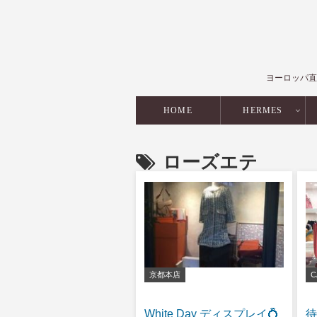
ヨーロッパ直
HOME
HERMES
ローズエテ
京都本店
C
White Day ディスプレイ💍
待