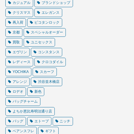
カジュアル
ブランドショップ
クリスマス
エレガンス
再入荷
ピコタンロック
京都
スペシャルオーダー
買取
ユニセックス
エヴリン
コンスタンス
レディース
クロコダイル
YOCHIKA
スカーフ
アレンジ
渋谷並木橋店
ロデオ
新色
バッグチャーム
よちか恵比寿明治通り店
バッグ
エトープ
ニッチ
ベアンスフレ
ギフト