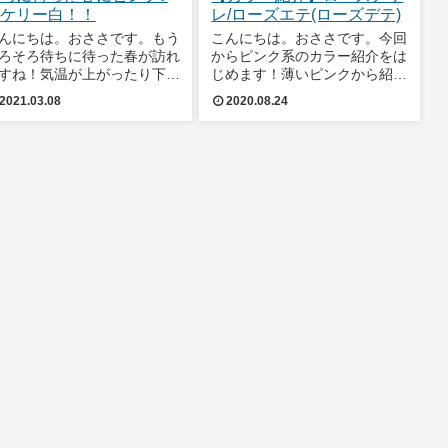
ケリー白！！
レ/ローズエテ(ローズデテ)
んにちは。おささです。もう
こんにちは。おささです。今回
ろそろ待ちに待った春が訪れ
からピンク系のカラー紹介をは
すね！気温が上がったり下が
じめます！薄いピンクから紹介
たりしやすいので皆様体調に
します♪今回は、ローズアザレ
2021.03.08
2020.08.24
気をつけください。。！春と
とローズエテ(ローズデテ）で
えば毎年ピンクのアイテム！
す。ローズアザレ(Rose
ンクが入るだけでコーデが一
Azalee)アザレはフランス語で
に春らしくなります♪気分も
ツツジの花のことです。よく道
げていけること
や公園でも