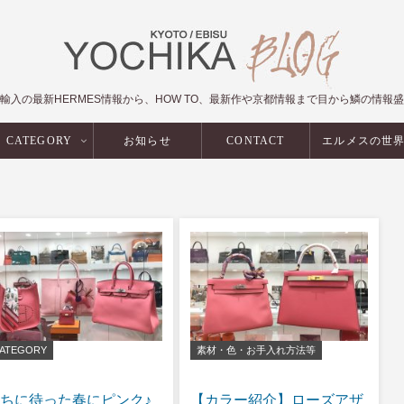
輸入の最新HERMES情報から、HOW TO、最新作や京都情報まで目から鱗の情報
CATEGORY
お知らせ
CONTACT
エルメスの世
ATEGORY
素材・色・お手入れ方法等
ちに待った春にピンク♪
【カラー紹介】ローズアザ