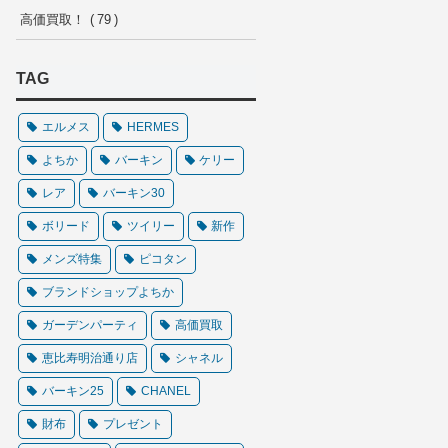
高価買取！
79
TAG
エルメス
HERMES
よちか
バーキン
ケリー
レア
バーキン30
ボリード
ツイリー
新作
メンズ特集
ピコタン
ブランドショップよちか
ガーデンパーティ
高価買取
恵比寿明治通り店
シャネル
バーキン25
CHANEL
財布
プレゼント