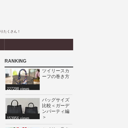
盛りたくさん！
界
RANKING
ツイリースカ
ーフの巻き方
227298 views
バッグサイズ
比較＜ガーデ
ンパーティ編
＞
153956 views