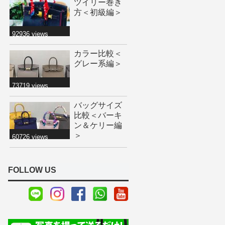
ツイリー巻き
方＜初級編＞
92936 views
カラー比較＜
グレー系編＞
73719 views
バッグサイズ
比較＜バーキ
ン＆ケリー編
＞
60726 views
FOLLOW US