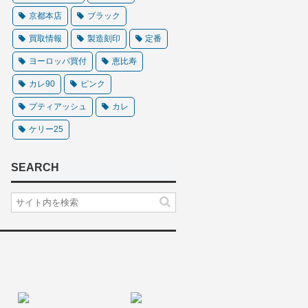
京都本店
ブラック
買取情報
製造刻印
定番
ヨーロッパ買付
恵比寿
カレ90
ピンク
プティアッシュ
カレ
ケリー25
SEARCH