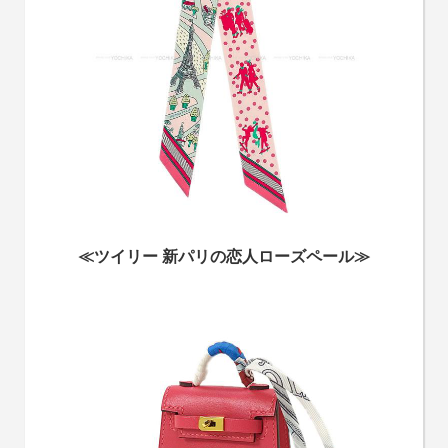
≪ツイリー 新パリの恋人ローズペール≫