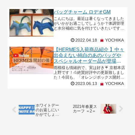
バッグチャーム ロデオGM
こんにちは。最近は暑くなってきました
がいかがお過ごしでしょうか？体調管理
と水分補給に気を付けていきたいです
ね。今回はエルメスのバッグチャームの
ロデオGMサイズが入荷致しましたので
2022.04.18
YOCHIKA
ご紹介させていただきま
【HERMES入荷商品紹介 】中々
出会えない純白のあのバッグや
スペシャルオーダー品が登場！
🐴🍊オレンジボックス開封の
雨模様も情緒的で、実は好き☔ 京都本店
儀！vol.7
上野です！🐴絶賛好評中の更新致しまし
た！今回も、「オレンジボックス開封の
儀！」と称しまして入荷商品をご紹介さ
2023.06.13
YOCHIKA
せて頂きます👜✨スペシャルオーダー品
のケリーや、なか
ホワイトデー
2021年春夏ス
のお返しにい
カーフ ＝2＝
かがでしょう
か？