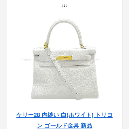
↓↓↓
ケリー28 内縫い 白(ホワイト) トリヨ
ン ゴールド金具 新品