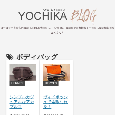
ヨーロッパ直輸入の最新HERMES情報から、HOW TO、最新作や京都情報まで目から鱗の情報盛り
たくさん！
ボディバッグ
HERMES
HERMES
シンプルカジ
ヴィドポッシ
ュアルなアカ
ュで素敵な旅
プルコ
を！