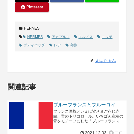
Pinterest
HERMES
HERMES
アカプルコ
エルメス
ニッチ
ボディバッグ
レア
廃盤
えばちゃん
関連記事
ブルーフランスとブルーロイ
フランス国旗といえば皆さまご存じ赤、
白、青のトリコロール。いちばん左端の
青をモチーフにした「ブルーフランス」
が、2021年末から復刻色として、バッ
グ・小物ともによちかにも入荷し始めて
2021.12.03
ニロ