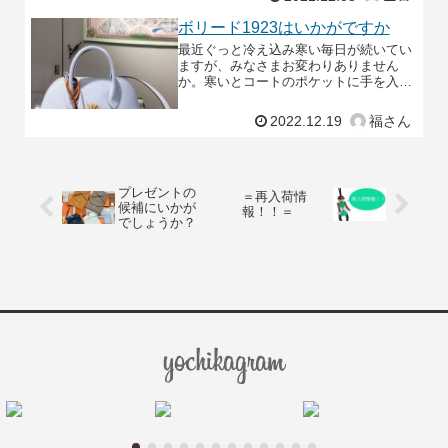
おります。ブルーフ
ボリード1923はいかがですか
最近ぐっと冷え込み寒い毎日が続いてい
ますが、みなさまお変わりありません
か。寒いとコートのポケットに手を入れ
てしまいがちですが、そんな時に便利な
ショルダーバッグ、ボリード1923 25の
2022.12.19
福さん
ご紹介です。ボリ
プレゼントの
＝再入荷情
候補にいかが
報！！＝
でしょうか？