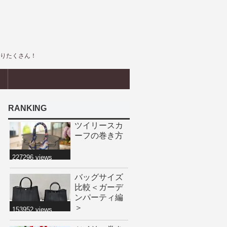
盛りたくさん！
界
RANKING
ツイリースカ
ーフの巻き方
227296 views
バッグサイズ
比較＜ガーデ
ンパーティ編
＞
153952 views