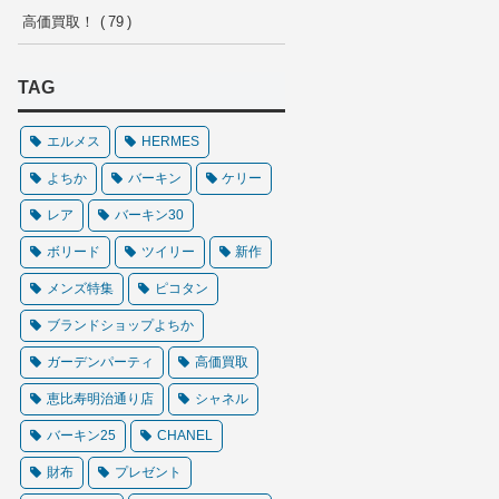
高価買取！
79
TAG
エルメス
HERMES
よちか
バーキン
ケリー
レア
バーキン30
ボリード
ツイリー
新作
メンズ特集
ピコタン
ブランドショップよちか
ガーデンパーティ
高価買取
恵比寿明治通り店
シャネル
バーキン25
CHANEL
財布
プレゼント