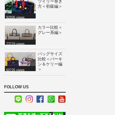
ツイリー巻き
方＜初級編＞
92936 views
カラー比較＜
グレー系編＞
73719 views
バッグサイズ
比較＜バーキ
ン＆ケリー編
＞
60726 views
FOLLOW US