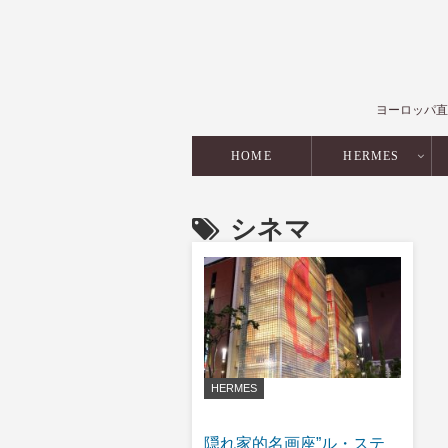
ヨーロッパ直
HOME
HERMES
シネマ
HERMES
隠れ家的名画座”ル・ステ