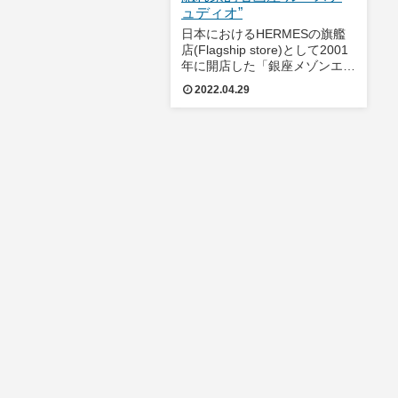
ュディオ”
日本におけるHERMESの旗艦
店(Flagship store)として2001
年に開店した「銀座メゾンエル
メス」は、ブティックを構えつ
2022.04.29
つ、路面には年間テーマのウィ
ンドウギャラリー、また各階に
修理工房、アートギャラリー、
ミュージアムを備えてお