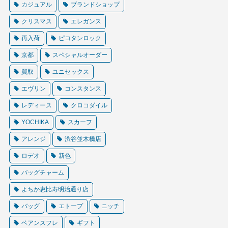
カジュアル
ブランドショップ
クリスマス
エレガンス
再入荷
ピコタンロック
京都
スペシャルオーダー
買取
ユニセックス
エヴリン
コンスタンス
レディース
クロコダイル
YOCHIKA
スカーフ
アレンジ
渋谷並木橋店
ロデオ
新色
バッグチャーム
よちか恵比寿明治通り店
バッグ
エトープ
ニッチ
ベアンスフレ
ギフト