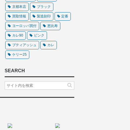
京都本店
ブラック
買取情報
製造刻印
定番
ヨーロッパ買付
恵比寿
カレ90
ピンク
プティアッシュ
カレ
ケリー25
SEARCH