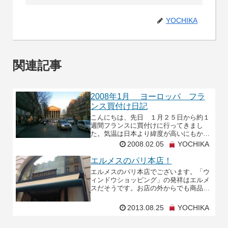
YOCHIKA
関連記事
2008年1月 ヨーロッパ フラ
ンス買付け日記
こんにちは、先日 １月２５日から約１
週間フランスに買付けに行ってきまし
た。気温は日本より緯度が高いにもかか
わらず暖かかったのが印象的でした。そ
2008.02.05
YOCHIKA
れにしても、今まで何回・何十回も行っ
てますが飛行機のフライ
エルメスのパリ本店！
エルメスのパリ本店でございます。「ウ
ィンドウショッピング」の発祥はエルメ
スだそうです。お店の外からでも商品を
見て楽しんでいただけるように始めたそ
うですよ！
2013.08.25
YOCHIKA