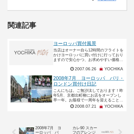
関連記事
ヨーロッパ買付風景
当店はオーナー自ら12時間のフライトを
かけヨーロッパに買い付けに行っており
ますので安心かつ、お求めやすい価格で
ご提供できます。パリ エルメス本店
2007.06.26
YOCHIKA
入口のショーウィンド今では有名なウイ
ンドショッピングは
2008年7月 ヨーロッパ パリ・
ロンドン買付け日記
こんにちは。ご無沙汰しております！昨
年5月、京都出町柳にお店をオープンし
早一年。お蔭様で一周年を迎えることが
出来ました。京都独特の夏真っ盛り、日
2008.07.21
YOCHIKA
本三大祭の一つでもある祇園祭の頃はも
う蒸し暑くて蒸し暑く
2008年7月 ヨ
カレ90 スカー
ーロッパ パ
フのアレンジ