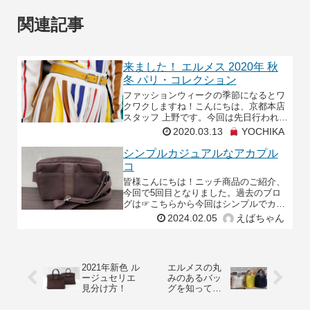
関連記事
来ました！ エルメス 2020年 秋
冬 パリ・コレクション
ファッションウィークの季節になるとワ
クワクしますね！こんにちは、京都本店
スタッフ 上野です。今回は先日行われた
エルメス 2020年 秋冬 パリ・ウィメンズ
2020.03.13
YOCHIKA
コレクションについて。モンドリアンの
絵画を思わ
シンプルカジュアルなアカプル
コ
皆様こんにちは！ニッチ商品のご紹介、
今回で5回目となりました。過去のブロ
グは☞こちらから今回はシンプルでカジ
ュアルながらHERMESを感じられる【ア
2024.02.05
えばちゃん
カプルコ】のご紹介です！2008年に廃盤
となってしま
2021年新色 ル
エルメスの丸
ージュセリエ
みのあるバッ
見分け方！
グを知ってま
すか？