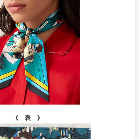
《 表 》