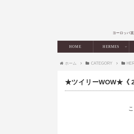
ヨーロッパ直
HOME
HERMES
ホーム
CATEGORY
HE
★ツイリーWOW★《 20
こ