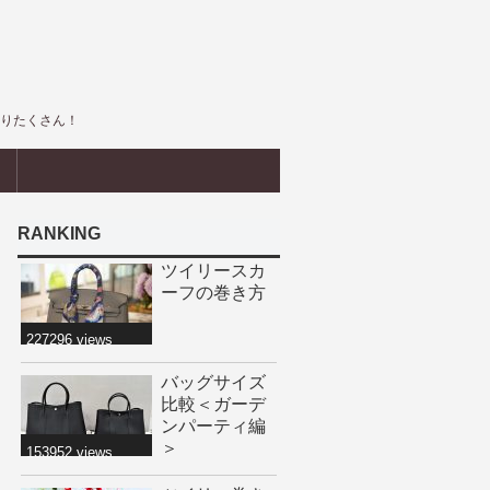
盛りたくさん！
界
RANKING
ツイリースカ
ーフの巻き方
227296 views
バッグサイズ
比較＜ガーデ
ンパーティ編
＞
153952 views