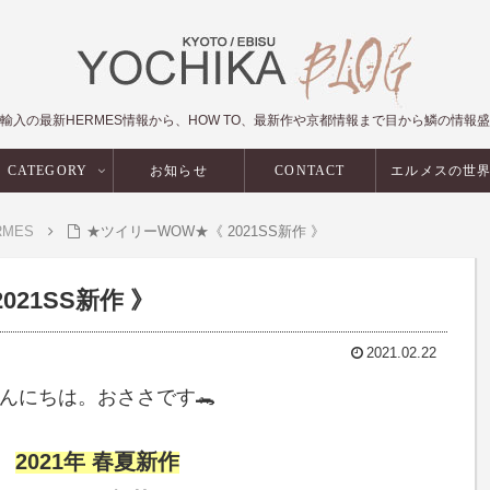
輸入の最新HERMES情報から、HOW TO、最新作や京都情報まで目から鱗の情報
CATEGORY
お知らせ
CONTACT
エルメスの世
RMES
★ツイリーWOW★《 2021SS新作 》
21SS新作 》
2021.02.22
んにちは。おささです🐊
2021年 春夏新作