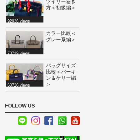
ツイリー巻き
方＜初級編＞
92936 views
カラー比較＜
グレー系編＞
73719 views
バッグサイズ
比較＜バーキ
ン＆ケリー編
＞
60726 views
FOLLOW US