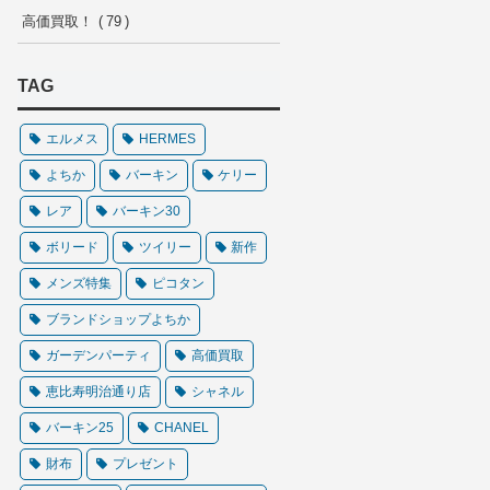
高価買取！
79
TAG
エルメス
HERMES
よちか
バーキン
ケリー
レア
バーキン30
ボリード
ツイリー
新作
メンズ特集
ピコタン
ブランドショップよちか
ガーデンパーティ
高価買取
恵比寿明治通り店
シャネル
バーキン25
CHANEL
財布
プレゼント