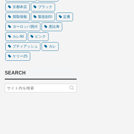
京都本店
ブラック
買取情報
製造刻印
定番
ヨーロッパ買付
恵比寿
カレ90
ピンク
プティアッシュ
カレ
ケリー25
SEARCH