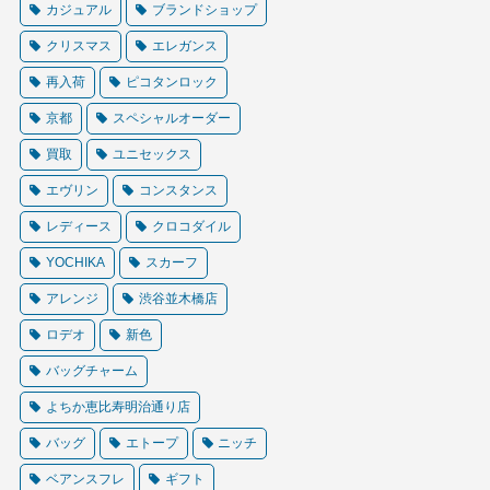
カジュアル
ブランドショップ
クリスマス
エレガンス
再入荷
ピコタンロック
京都
スペシャルオーダー
買取
ユニセックス
エヴリン
コンスタンス
レディース
クロコダイル
YOCHIKA
スカーフ
アレンジ
渋谷並木橋店
ロデオ
新色
バッグチャーム
よちか恵比寿明治通り店
バッグ
エトープ
ニッチ
ベアンスフレ
ギフト