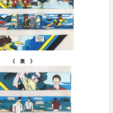
《 裏 》