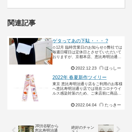
関連記事
ゲタってあの下駄・・・ ?
⛄12月 臨時営業日のお知らせ⛄弊社では
毎週日曜日は定休日とさせていただいて
おりますが、京都本店、恵比寿明治通り
店ともに18日と25日は臨時営業いたしま
す✨皆様ぜひ、日曜日もよちかにお立ち
2022.12.23
ほっしー
寄りください
2022年 春夏新作ツイリー
東京 恵比寿明治通り店をご利用のお客様
へ恵比寿明治通り店では現在コロナウイ
ルス感染対策のため、ご来店前に商品の
有無、来店日、お時間帯のご予約をお願
いいたしております。また、ご来店のご
2022.04.04
たっきー
予約がないお客様に
JR渋谷駅から
絶好のチャン
恵比寿明治通
ス！