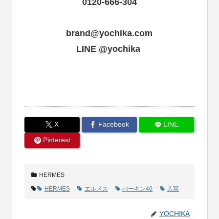
0120-666-304
brand@yochika.com
LINE @yochika
X
Facebook
LINE
Pinterest
HERMES
HERMES
エルメス
バーキン40
入荷
YOCHIKA