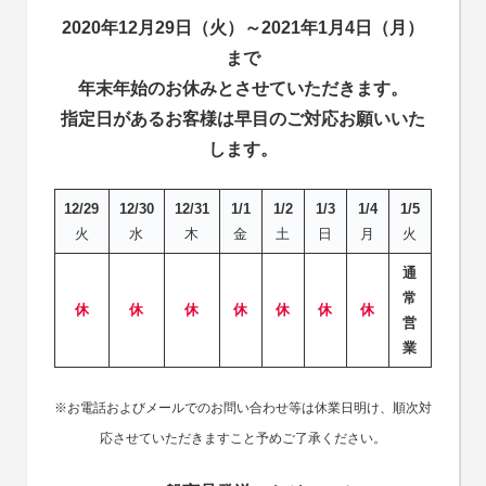
2020年12月29日（火）～2021年1月4日（月）
まで
年末年始のお休みとさせていただきます。
指定日があるお客様は早目のご対応お願いいた
します。
12/29
12/30
12/31
1/1
1/2
1/3
1/4
1/5
火
水
木
金
土
日
月
火
通
常
休
休
休
休
休
休
休
営
業
※お電話およびメールでのお問い合わせ等は休業日明け、順次対
応させていただきますこと予めご了承ください。