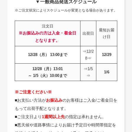
▼一般商品発送スケジュール
※ご注文状況によりスケジュールが変更となる場合があります。
注文日
最短お届
※お振込みの方は入金・着金日
出荷日
け日
となります。
⇒12/2
12/28（月） 13:00まで
12/29
8⇒
12/28（月）13:01
⇒1/5
1/6
～ 1/5（火）10:00まで
⇒
※ご注意ください※
■お支払い方法が
お振込み
のお客様はご入金/ご着金日を
もって出荷手配となります。
■ご注文日より
1週間以上先
の指定は承れません。
■悪天候や道路事情によりお届け予定日や時間帯指定を