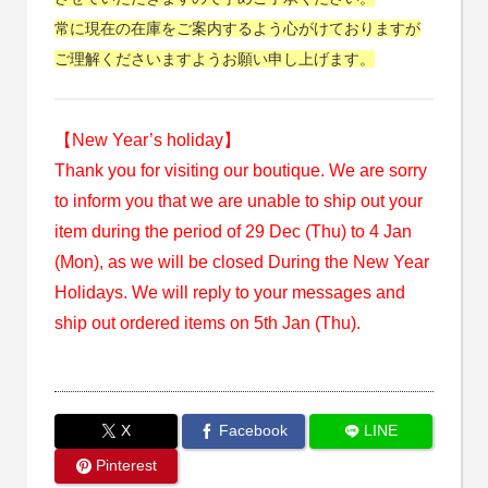
常に現在の在庫をご案内するよう心がけておりますが
ご理解くださいますようお願い申し上げます。
【New Year’s holiday】
Thank you for visiting our boutique. We are sorry
to inform you that we are unable to ship out your
item during the period of 29 Dec (Thu) to 4 Jan
(Mon), as we will be closed During the New Year
Holidays. We will reply to your messages and
ship out ordered items on 5th Jan (Thu).
X
Facebook
LINE
Pinterest