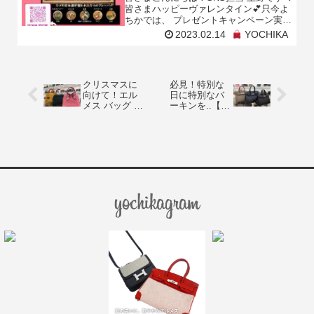
皆さまハッピーヴァレンタイン💕只今よ
ちかでは、 プレゼントキャンペーン実施
中です✨今回は、アニバーサリーエルメ
2023.02.14
YOCHIKA
ス特典チョコレート プレゼントキャンペ
ーン🎁✨よち
クリスマスに
必見！特別な
向けて！エル
日に特別なバ
メス バッグ 紹
ーキンを..【ク
介 ♪
リスマスエル
メス①】