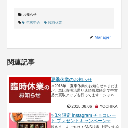
お知らせ
年末年始
臨時休業
Manager
関連記事
夏季休業のお知らせ
≪2018年 夏季休業のお知らせ≫まだま
だ、恵比寿明治通り店頭買取限定で中古
品の買取アップも行ってます！シャネル
やルイヴィトンなど他ブランドも買取を
行ってますのでよろしくお願いします
2018.08.06
YOCHIKA
（＾ｖ＾）こちらの
✨3名限定 Instagram チョコレー
ト プレゼントキャンペーン✨
皆さまこんにちは！SNS担当 上野です🐴