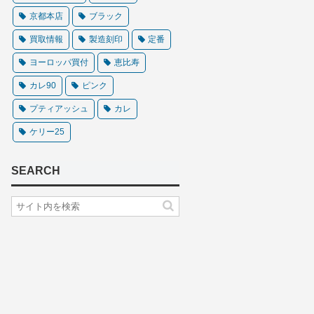
京都本店
ブラック
買取情報
製造刻印
定番
ヨーロッパ買付
恵比寿
カレ90
ピンク
プティアッシュ
カレ
ケリー25
SEARCH