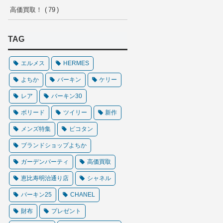
高価買取！
79
TAG
エルメス
HERMES
よちか
バーキン
ケリー
レア
バーキン30
ボリード
ツイリー
新作
メンズ特集
ピコタン
ブランドショップよちか
ガーデンパーティ
高価買取
恵比寿明治通り店
シャネル
バーキン25
CHANEL
財布
プレゼント