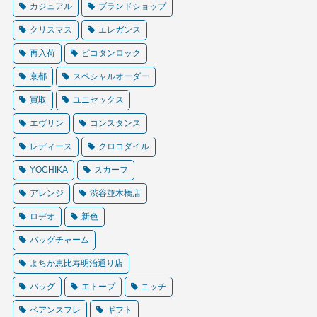
カジュアル
ブランドショップ
クリスマス
エレガンス
再入荷
ピコタンロック
京都
スペシャルオーダー
買取
ユニセックス
エヴリン
コンスタンス
レディース
クロコダイル
YOCHIKA
スカーフ
アレンジ
渋谷並木橋店
ロデオ
新色
バッグチャーム
よちか恵比寿明治通り店
バッグ
エトープ
ニッチ
ベアンスフレ
ギフト