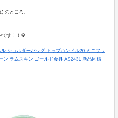
込) のところ、
中です！！💎
シャネル ショルダーバッグ トップハンドル20 ミニフラ
ン ラムスキン ゴールド金具 AS2431 新品同様