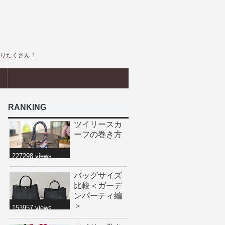
盛りたくさん！
界
RANKING
ツイリースカ
ーフの巻き方
227298 views
バッグサイズ
比較＜ガーデ
ンパーティ編
＞
153957 views