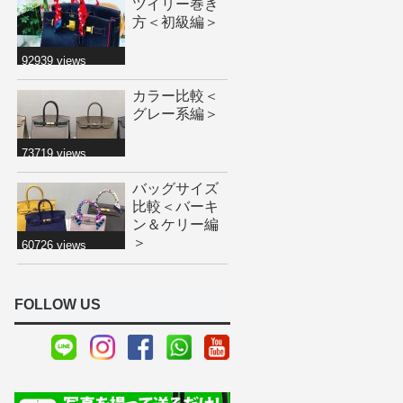
ツイリー巻き
方＜初級編＞
92939 views
カラー比較＜
グレー系編＞
73719 views
バッグサイズ
比較＜バーキ
ン＆ケリー編
＞
60726 views
FOLLOW US