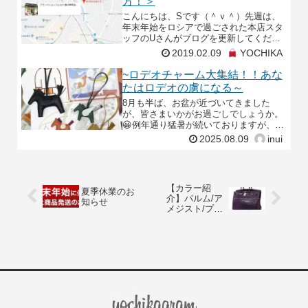
方！＞
こんにちは、Sです（＾ｖ＾）先週は、
年末年始をロシアで過ごされた本店スタ
ッフのUさんがブログを更新してくださ
りました！行動力がさすがですよね！そ
2019.02.09
YOCHIKA
して、私も読んでいて実際にロシアに行
ってみたくなりました
~ロデオチャーム大集結！！あな
たはロデオの虜になる～
8月も半ば、お盆が近づいてきました
が、皆さまいかがお過ごしでしょうか。
😀例年通り猛暑が続いておりますが、今
年は更に増して日差しがすさまじいです
2025.08.09
inui
ね、、⛱️⛱️しかし！8月はお盆もあり、ご
旅行やイベントご
【カラー紹
夏季休業のお
介】パルム/ア
知らせ
メジスト/プリ
ュノワール