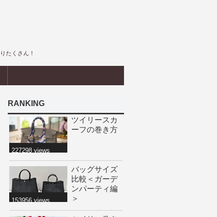
盛りたくさん！
界
RANKING
ツイリースカ
ーフの巻き方
227298 views
バッグサイズ
比較＜ガーデ
ンパーティ編
＞
153956 views