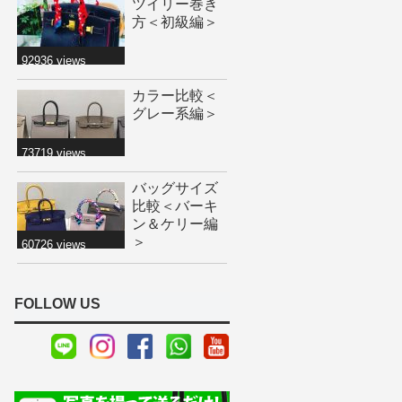
ツイリー巻き
方＜初級編＞
92936 views
カラー比較＜
グレー系編＞
73719 views
バッグサイズ
比較＜バーキ
ン＆ケリー編
＞
60726 views
FOLLOW US