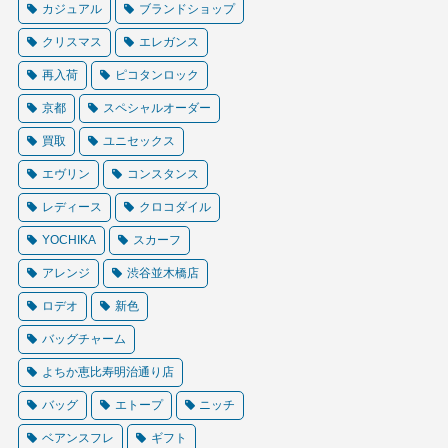
カジュアル
ブランドショップ
クリスマス
エレガンス
再入荷
ピコタンロック
京都
スペシャルオーダー
買取
ユニセックス
エヴリン
コンスタンス
レディース
クロコダイル
YOCHIKA
スカーフ
アレンジ
渋谷並木橋店
ロデオ
新色
バッグチャーム
よちか恵比寿明治通り店
バッグ
エトープ
ニッチ
ベアンスフレ
ギフト