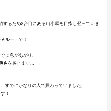
泊するため8合目にある山小屋を目指し登っていき
心者ルートで！
すぐに息があがり、
薄さ
を感じます…
山、すでにかなりの人で賑わっていました。
です！