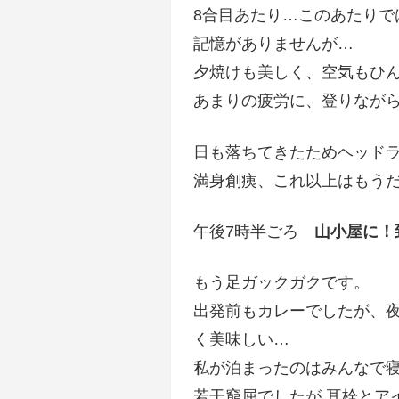
8合目あたり…このあたり
記憶がありませんが…
夕焼けも美しく、空気もひ
あまりの疲労に、登りなが
日も落ちてきたためヘッド
満身創痍、これ以上はもう
午後7時半ごろ
山小屋に！
もう足ガックガクです。
出発前もカレーでしたが、
く美味しい…
私が泊まったのはみんなで
若干窮屈でしたが 耳栓とア