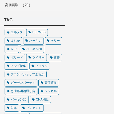
高価買取！
79
TAG
エルメス
HERMES
よちか
バーキン
ケリー
レア
バーキン30
ボリード
ツイリー
新作
メンズ特集
ピコタン
ブランドショップよちか
ガーデンパーティ
高価買取
恵比寿明治通り店
シャネル
バーキン25
CHANEL
財布
プレゼント