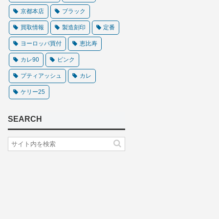
京都本店
ブラック
買取情報
製造刻印
定番
ヨーロッパ買付
恵比寿
カレ90
ピンク
プティアッシュ
カレ
ケリー25
SEARCH