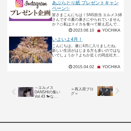
あぶらとり紙 プレゼントキャン
ペーン✨
皆さまこんにちは！SNS担当 エルメス姉
さんです🐴夏の暑さにやられていません
か？🍊私はスイカを食べて耐え忍んでい
ます🍉さてさて、今回もインスタグラム
2023.08.10
YOCHIKA
プレゼントキャンペーンがやって参りま
した！🐴✨只今よ
いよいよ4月！
こんにちは。遂に4月に入りましたね。
新しい生活がはじまる方も多いのではな
いでしょうか？よちか近くの同志社大学
でも本日入学式みたいで、着慣れていな
いスーツ姿で緊張している新入生を多く
2015.04.02
YOCHIKA
見かけました！充実し
～エルメス
＝再入荷ブロ
DANSHIの集い
グ＝
Vol.43 🐎なか
なか見ること
のできない珍
しいバーキン
🦓～