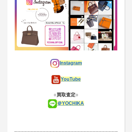
Instagram
YouTube
○買取査定○
＠YOCHIKA