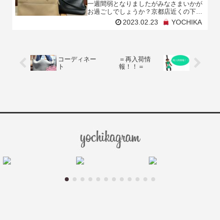
一週間弱となりましたがみなさまいかが
お過ごしでしょうか？京都店近くの下鴨
神社では梅が見頃となっており、少しず
2023.02.23
YOCHIKA
つ春の訪れを感じます☺梅が散ればいよ
いよ桜の時期…本日は
コーディネー
＝再入荷情
ト
報！！＝