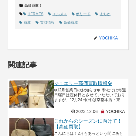
高価買取！
HERMES
エルメス
ボリード
よちか
買取
買取情報
高価買取
YOCHIKA
関連記事
ジュエリー高価買取情報💎
❄️12月営業日のお知らせ❄️ 弊社では毎週
日曜日は定休日とさせていただいており
ますが、12月24日(日)は京都本店・東京
恵比寿明治通り店ともに臨時営業いたし
ます✨皆様ぜひ、日曜日もYOCHIKA
2023.12.06
YOCHIKA
これからのシーズンに向けて！
【高価買取】
こんにちは！2月もあっという間にあと