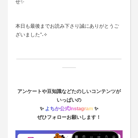
せ✨
本日も最後までお読み下さり誠にありがとうご
ざいました°˖✧
───────────────────────────────
────
アンケートや豆知識などたのしいコンテンツが
いっぱいの
✨
よ
ち
か
公
式
I
n
s
t
a
g
r
a
m
✨
ぜひフォローお願いします！