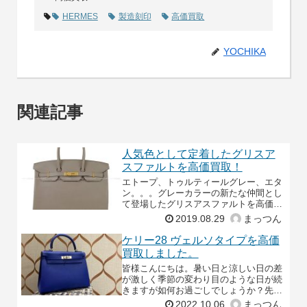
HERMES
製造刻印
高価買取
YOCHIKA
関連記事
人気色として定着したグリスア
スファルトを高価買取！
エトープ、トゥルティールグレー、エタ
ン。。。グレーカラーの新たな仲間とし
て登場したグリスアスファルトを高価買
取！
2019.08.29
まっつん
ケリー28 ヴェルソタイプを高価
買取しました。
皆様こんにちは。暑い日と涼しい日の差
が激しく季節の変わり目のような日が続
きますが如何お過ごしでしょうか？先日
よちかにはカラーリングが美しいヴェル
2022.10.06
まっつん