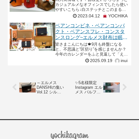
カジュアルメなオフィンスでしたら使い
やすいこちら↓白ステッチとこのまるみ
がとってもキュート(*^-^*)ピコタンロッ
2023.04.12
YOCHIKA
ク 22 MM ゴールド トリヨンクレマンス
シ
ベアンコンビネ・ベアンコンパ
クト・ベアンスフレ・コンスタ
ンスロング~エルメス財布は眠ら
ない~
皆さまこんにちは🍁9月も終盤になる
と、不思議と“区切り”を感じませんか？
今年のカレンダーをふと見返して「え、
もう残り3枚しかないの？」なんて驚い
2025.09.19
inui
てみたり、スーパーに並ぶ食材がいつの
間にか栗やさつまい
～エルメス
✨5名様限定
DANSHIの集い
Instagram エル
Vol.12 シルバ
メス パルファ
ーの名作がバ
ムソープ プレ
ッグとなり再
ゼントキャン
び～
ペーン✨