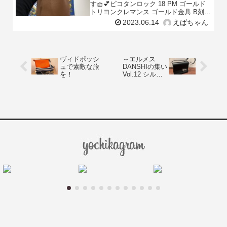
す🧺💕ピコタンロック 18 PM ゴールド
トリヨンクレマンス ゴールド金具 B刻印
新品丸いフォルムが可愛らしく、特に女
2023.06.14
えばちゃん
性から人気の「ピコタン」。ファスナー
やかぶ
ヴィドポッシ
～エルメス
ュで素敵な旅
DANSHIの集い
を！
Vol.12 シルバ
ーの名作がバ
ッグとなり再
び～