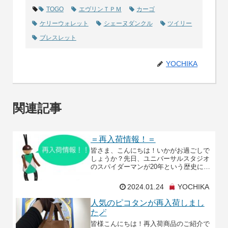
TOGO
エヴリンＴＰＭ
カーゴ
ケリーウォレット
シェーヌダンクル
ツイリー
ブレスレット
YOCHIKA
関連記事
＝再入荷情報！＝
皆さま、こんにちは！いかがお過ごしで
しょうか？先日、ユニバーサルスタジオ
のスパイダーマンが20年という歴史に幕
を閉じましたね。最終日はファンが押し
寄せて結果240分待ちだったらしいで
2024.01.24
YOCHIKA
す。名残惜しい・・
人気のピコタンが再入荷しまし
た🪄
皆様こんにちは！再入荷商品のご紹介で