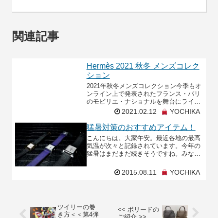
関連記事
Hermès 2021 秋冬 メンズコレク
ション
2021年秋冬メンズコレクション今季もオ
ンライン上で発表されたフランス・パリ
のモビリエ・ナショナルを舞台にライブ
パフォーマンス形式でコレクションを披
2021.02.12
YOCHIKA
露されました。内と外、親密さと公共
性。相反するものが
猛暑対策のおすすめアイテム！
こんにちは。大家午安。最近各地の最高
気温が次々と記録されています。今年の
猛暑はまだまだ続きそうですね。みなさ
んもお外にいる時にはこまめな水分補給
をしましょう！最近日本各地的最高氣溫
2015.08.11
YOCHIKA
紛紛刷新紀錄了。今年
ツイリーの巻
<< ボリードの
き方＜＜第4弾
ご紹介 >>