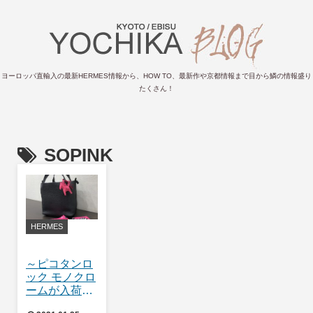
ヨーロッパ直輸入の最新HERMES情報から、HOW TO、最新作や京都情報まで目から鱗の情報盛り
たくさん！
SOPINK
HERMES
～ピコタンロ
ック モノクロ
ームが入荷！
～