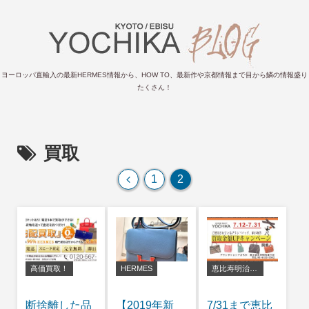
ヨーロッパ直輸入の最新HERMES情報から、HOW TO、最新作や京都情報まで目から鱗の情報盛り
たくさん！
買取
前
1
2
へ
高価買取！
HERMES
恵比寿明治通り店
断捨離した品
【2019年新
7/31まで恵比