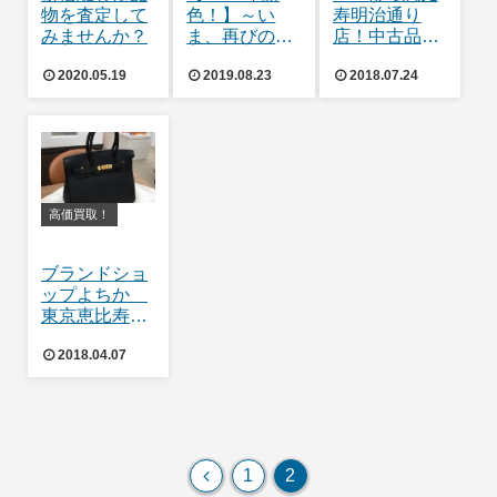
物を査定して
色！】～い
寿明治通り
みませんか？
ま、再びのコ
店！中古品の
ンスタンス～
買取アップ
2020.05.19
2019.08.23
2018.07.24
中！！
高価買取！
ブランドショ
ップよちか
東京恵比寿明
治通り店よ
2018.04.07
り お買取り
のご案内
前
1
2
へ