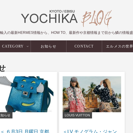
輸入の最新HERMES情報から、HOW TO、最新作や京都情報まで目から鱗の情報
CATEGORY
お知らせ
CONTACT
エルメスの世
せ
お知らせ
LOUIS VUITTON
＜ ６月3日 月曜日 京都
＜LV モノグラム・ジャン