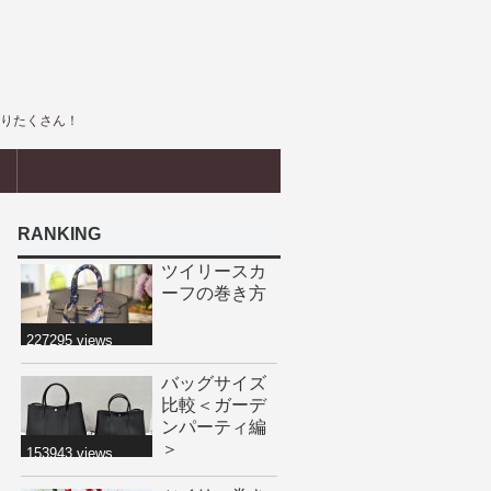
盛りたくさん！
界
RANKING
ツイリースカ
ーフの巻き方
227295 views
バッグサイズ
比較＜ガーデ
ンパーティ編
＞
153943 views