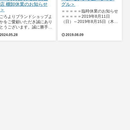
店 棚卸休業のお知らせ
グル＞
＞
＝＝＝＝＝臨時休業のお知らせ
＝＝＝＝＝2019年8月11日
ごろよりブランドショップよ
（日）～2019年8月15日（木）
かをご愛顧いただき誠にあり
までお盆休みを頂きます。な
とうございます。誠に勝手な
お、2019年8月11日（日）～
ら、下記の日程におきまして
2024.05.28
2019.08.09
2019年8月15日（木）休業中に
卸のため京都本店は臨時休業
いただいた「お問い合わせ」に
させていただきます。2024
つきましては、8月16日（金
6月3日月曜日