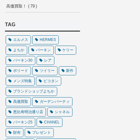
高価買取！
79
TAG
エルメス
HERMES
よちか
バーキン
ケリー
バーキン30
レア
ボリード
ツイリー
新作
メンズ特集
ピコタン
ブランドショップよちか
高価買取
ガーデンパーティ
恵比寿明治通り店
シャネル
バーキン25
CHANEL
財布
プレゼント