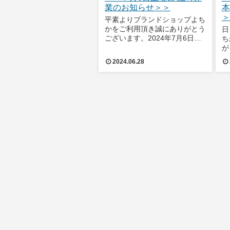
業のお知らせ＞＞
本
＞
平素よりブランドショップよち
かをご利用頂き誠にありがとう
日
ございます。2024年7月6日土
ち
曜日は社内研修のため臨時休業
が
とさせていただきます。なお、
が
2024.06.28
2024年7月8日月曜日 10：30-
棚
19：00 通常通り営業をいたし
と
ます。お客様には大変ご迷惑
年