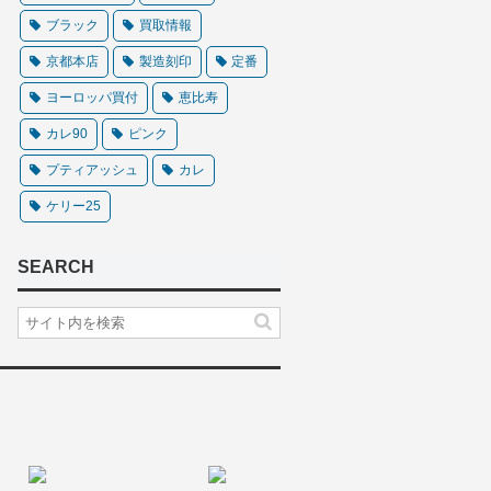
ブラック
買取情報
京都本店
製造刻印
定番
ヨーロッパ買付
恵比寿
カレ90
ピンク
プティアッシュ
カレ
ケリー25
SEARCH