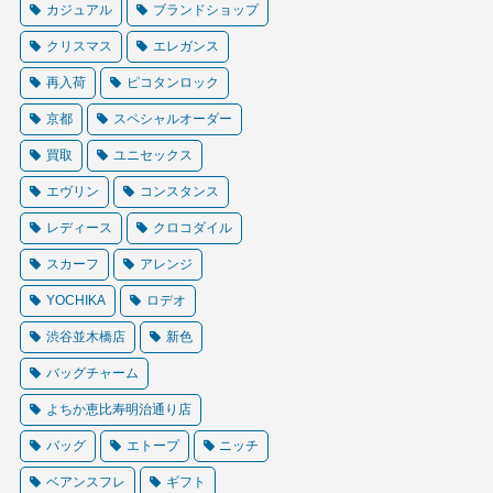
カジュアル
ブランドショップ
クリスマス
エレガンス
再入荷
ピコタンロック
京都
スペシャルオーダー
買取
ユニセックス
エヴリン
コンスタンス
レディース
クロコダイル
スカーフ
アレンジ
YOCHIKA
ロデオ
渋谷並木橋店
新色
バッグチャーム
よちか恵比寿明治通り店
バッグ
エトープ
ニッチ
ベアンスフレ
ギフト