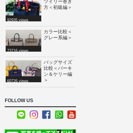
ツイリー巻き
方＜初級編＞
92935 views
カラー比較＜
グレー系編＞
73716 views
バッグサイズ
比較＜バーキ
ン＆ケリー編
＞
60726 views
FOLLOW US