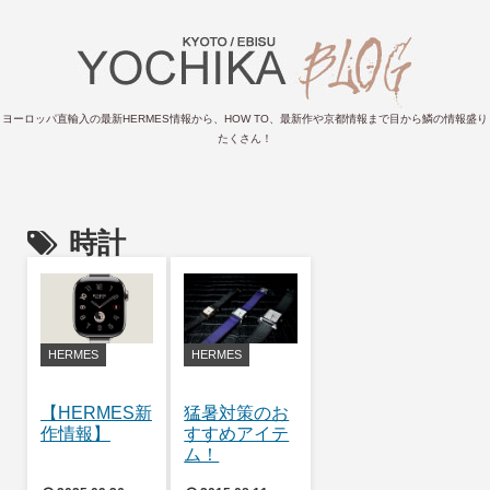
ヨーロッパ直輸入の最新HERMES情報から、HOW TO、最新作や京都情報まで目から鱗の情報盛り
たくさん！
時計
HERMES
HERMES
【HERMES新
猛暑対策のお
作情報】
すすめアイテ
ム！