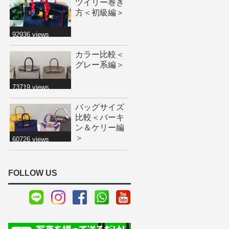
ツイリー巻き
方＜初級編＞
92936 views
カラー比較＜
グレー系編＞
73719 views
バッグサイズ
比較＜バーキ
ン＆ケリー編
＞
60726 views
FOLLOW US