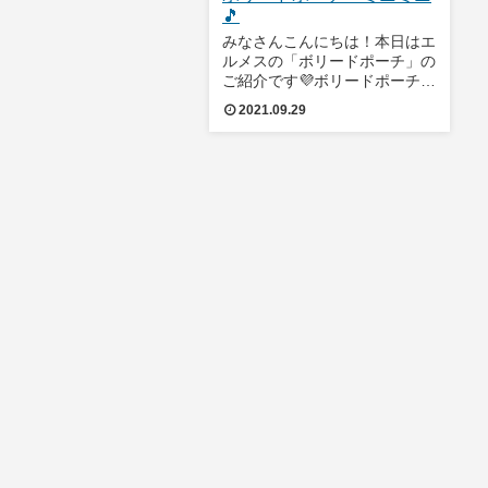
🎵
みなさんこんにちは！本日はエ
ルメスの「ボリードポーチ」の
ご紹介です💜ボリードポーチ
は、バッグのボリードを元に作
2021.09.29
られたポーチです。バーキンや
ケリーなどベルトと金具による
開け閉めのデザインが多かった
ときに、エルメスが世界で初め
て考案したファスナ