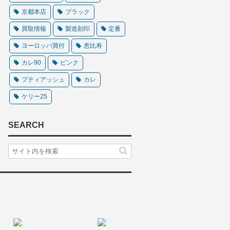
京都本店
ブラック
買取情報
製造刻印
定番
ヨーロッパ買付
恵比寿
カレ90
ピンク
プティアッシュ
カレ
ケリー25
SEARCH