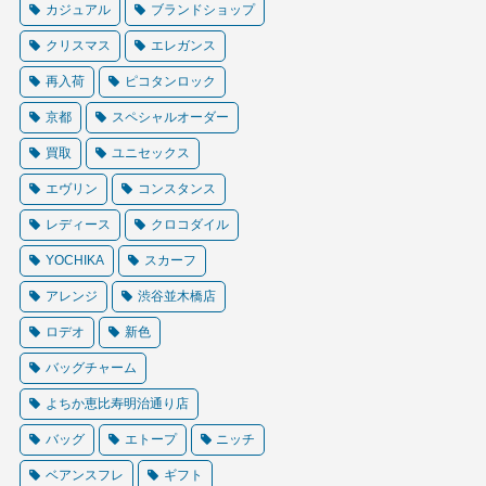
カジュアル
ブランドショップ
クリスマス
エレガンス
再入荷
ピコタンロック
京都
スペシャルオーダー
買取
ユニセックス
エヴリン
コンスタンス
レディース
クロコダイル
YOCHIKA
スカーフ
アレンジ
渋谷並木橋店
ロデオ
新色
バッグチャーム
よちか恵比寿明治通り店
バッグ
エトープ
ニッチ
ベアンスフレ
ギフト