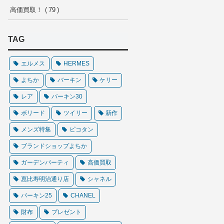
高価買取！
79
TAG
エルメス
HERMES
よちか
バーキン
ケリー
レア
バーキン30
ボリード
ツイリー
新作
メンズ特集
ピコタン
ブランドショップよちか
ガーデンパーティ
高価買取
恵比寿明治通り店
シャネル
バーキン25
CHANEL
財布
プレゼント