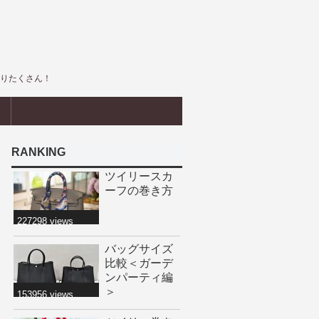
盛りたくさん！
界
RANKING
ツイリースカ
ーフの巻き方
227298 views
バッグサイズ
比較＜ガーデ
ンパーティ編
＞
153956 views